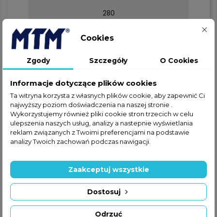
280
E
Cookies
280
Zgody
Szczegóły
O Cookies
F
Informacje dotyczące plików cookies
125
Ta witryna korzysta z własnych plików cookie, aby zapewnić Ci
najwyższy poziom doświadczenia na naszej stronie .
G
Wykorzystujemy również pliki cookie stron trzecich w celu
ulepszenia naszych usług, analizy a nastepnie wyświetlania
201
reklam związanych z Twoimi preferencjami na podstawie
analizy Twoich zachowań podczas nawigacji.
I
Zaakceptuj wszystkie
106/130
Dostosuj
L
106/130
Odrzuć