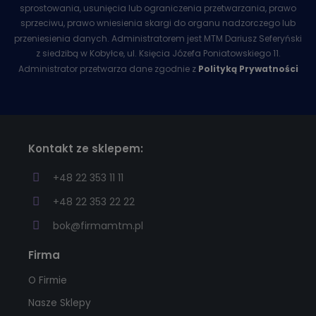
sprostowania, usunięcia lub ograniczenia przetwarzania, prawo
sprzeciwu, prawo wniesienia skargi do organu nadzorczego lub
przeniesienia danych. Administratorem jest MTM Dariusz Seferyński
z siedzibą w Kobyłce, ul. Księcia Józefa Poniatowskiego 11.
Administrator przetwarza dane zgodnie z
Polityką Prywatności
Kontakt ze sklepem:
+48 22 353 11 11
+48 22 353 22 22
bok@firmamtm.pl
Firma
O Firmie
Nasze Sklepy