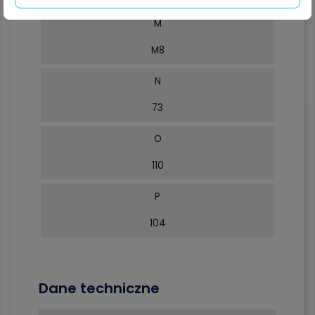
M
M8
N
73
O
110
P
104
Dane techniczne