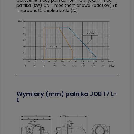
Obliczenie mocy palnika : QF = QN ηK QF = moc
palnika (kW) QN = moc znamionowa kotła(kW) ηK
= sprawność cieplna kotła (%)
Wymiary (mm) palnika
JOB 17 L-
E