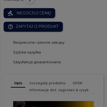
gavel
NEGOCJUJ CENĘ!
help_outline
ZAPYTAJ O PRODUKT
Bezpieczne i pewne zakupy
Szybka wysyłka
Satysfakcja gwarantowana
Opis
Szczegóły produktu
GPSR
Informacje dot. zagrożeń & ryzyk