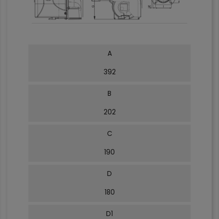
A
392
B
202
C
190
D
180
D1