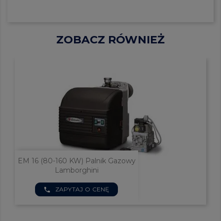
ZOBACZ RÓWNIEŻ
EM 16 (80-160 KW) Palnik Gazowy
Lamborghini
ZAPYTAJ O CENĘ
phone