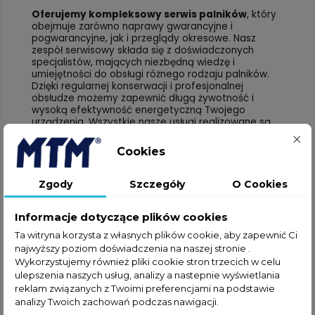
Oferujemy kompleksowy serwis palników
, który
obejmuje zarówno naprawy gwarancyjne i
pogwarancyjne, jak i przeglądy okresowe. Nasz
zespół serwisowy składa się z doświadczonych
specjalistów, mających niezbędną wiedzę i
umiejętności do obsługi różnego rodzaju palników.
Dzięki regularnej konserwacji i profesjonalnej
obsłudze możemy zapewnić długą żywotność i
wysoką efektywność energetyczną Twojego
urządzenia. Wszystkie nasze usługi realizowane są
zgodnie z najwyższymi standardami jakości, co
potwierdza posiadana przez nas Zielona Karta.
Cookies
Serwis palników olejowych:
Zgody
Szczegóły
O Cookies
gwarancja bezpieczeństwa i
efektywności energetycznej
Informacje dotyczące plików cookies
Ta witryna korzysta z własnych plików cookie, aby zapewnić Ci
Nasz serwis palników olejowych to gwarancja
najwyższy poziom doświadczenia na naszej stronie .
bezpieczeństwa i efektywności energetycznej
Wykorzystujemy również pliki cookie stron trzecich w celu
Twojego urządzenia
. Zdajemy sobie sprawę, jak
ważne jest prawidłowe funkcjonowanie
palnika
ulepszenia naszych usług, analizy a nastepnie wyświetlania
olejowego
i dla komfortu i bezpieczeństwa
reklam związanych z Twoimi preferencjami na podstawie
użytkowników, dlatego oferujemy kompleksowe
analizy Twoich zachowań podczas nawigacji.
usługi serwisowe, obejmujące zarówno naprawy, jak i