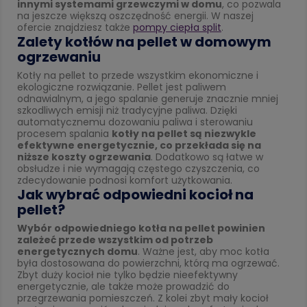
innymi systemami grzewczymi w domu
, co pozwala
na jeszcze większą oszczędność energii. W naszej
ofercie znajdziesz także
pompy ciepła split
.
Zalety kotłów na pellet w domowym
ogrzewaniu
Kotły na pellet to przede wszystkim ekonomiczne i
ekologiczne rozwiązanie. Pellet jest paliwem
odnawialnym, a jego spalanie generuje znacznie mniej
szkodliwych emisji niż tradycyjne paliwa. Dzięki
automatycznemu dozowaniu paliwa i sterowaniu
procesem spalania
kotły na pellet są niezwykle
efektywne energetycznie, co przekłada się na
niższe koszty ogrzewania
. Dodatkowo są łatwe w
obsłudze i nie wymagają częstego czyszczenia, co
zdecydowanie podnosi komfort użytkowania.
Jak wybrać odpowiedni kocioł na
pellet?
Wybór odpowiedniego kotła na pellet powinien
zależeć przede wszystkim od potrzeb
energetycznych domu
. Ważne jest, aby moc kotła
była dostosowana do powierzchni, którą ma ogrzewać.
Zbyt duży kocioł nie tylko będzie nieefektywny
energetycznie, ale także może prowadzić do
przegrzewania pomieszczeń. Z kolei zbyt mały kocioł