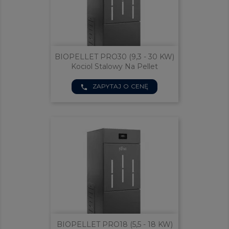
BIOPELLET PRO30 (9,3 - 30 KW)
Kociol Stalowy Na Pellet
ZAPYTAJ O CENĘ
phone
BIOPELLET PRO18 (5,5 - 18 KW)