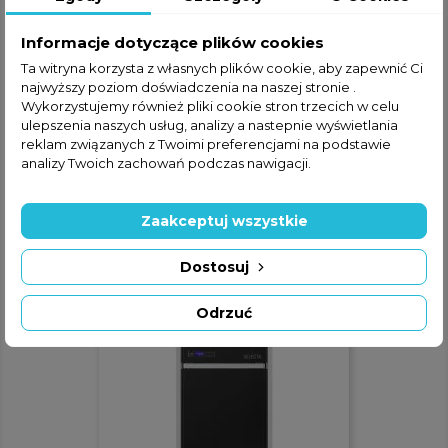
Informacje dotyczące plików cookies
Ta witryna korzysta z własnych plików cookie, aby zapewnić Ci
najwyższy poziom doświadczenia na naszej stronie .
Wykorzystujemy również pliki cookie stron trzecich w celu
ulepszenia naszych usług, analizy a nastepnie wyświetlania
reklam związanych z Twoimi preferencjami na podstawie
analizy Twoich zachowań podczas nawigacji.
Kociol Pelletowy MCZ / Red
Selecta HQ 20 KW
Zaakceptuj wszystkie
ZAPYTAJ O CENĘ
phone
Dostosuj
Odrzuć