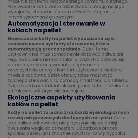
może nie zapewnić odpowiedniego komfortu cieplnego.
Przy wyborze kotła warto także zwrócić uwagę na jego
wydajność, sterowanie oraz możliwość integracji z
innymi systemami grzewczymi.
Automatyzacja i sterowanie w
kotłach na pellet
Nowoczesne kotły na pellet wyposażone są w
zaawansowane systemy sterowania, które
automatyzują proces spalania
. Dzięki temu
użytkownik nie musi samodzielnie dozować paliwa ani
regulować parametrów spalania. Wszystko odbywa się
automatycznie, co gwarantuje optymalne
wykorzystanie energii i komfort użytkowania. Niektóre
modele kotłów na pellet oferują także możliwość
zdalnego sterowania za pomocą smartfona lub tabletu.
Dzięki temu można kontrolować pracę kotła, niezależnie
od miejsca, w którym się znajdujesz.
Ekologiczne aspekty użytkowania
kotłów na pellet
Kotły na pellet to jedno z najbardziej ekologicznych
rozwiązań grzewczych dostępnych na rynku
. Pellet,
jako paliwo odnawialne, nie przyczynia się do emisji
dwutlenku węgla do atmosfery. Dodatkowo proces
spalania pelletu jest znacznie czystszy niż w przypadku