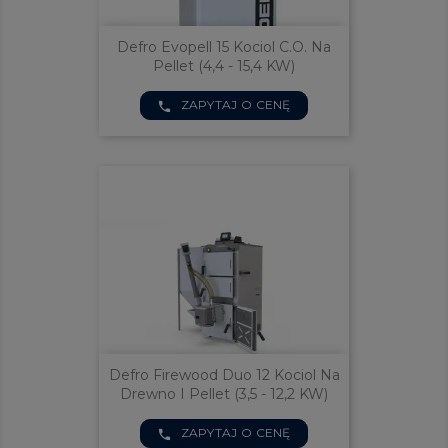
Defro Evopell 15 Kociol C.o. Na
Pellet (4,4 - 15,4 KW)
ZAPYTAJ O CENĘ
phone
Defro Firewood Duo 12 Kociol Na
Drewno I Pellet (3,5 - 12,2 KW)
ZAPYTAJ O CENĘ
phone