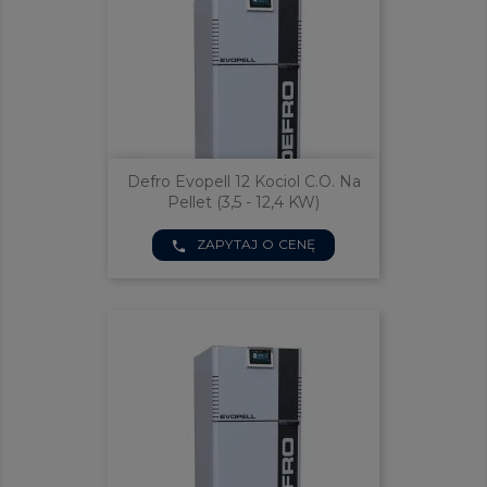
Defro Evopell 12 Kociol C.o. Na
Pellet (3,5 - 12,4 KW)
ZAPYTAJ O CENĘ
phone