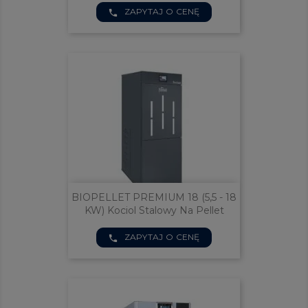
ZAPYTAJ O CENĘ
phone
BIOPELLET PREMIUM 18 (5,5 - 18
KW) Kociol Stalowy Na Pellet
ZAPYTAJ O CENĘ
phone