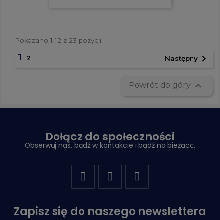
Pokazano 1-12 z 23 pozycji
1

2
Następny

Powrót do góry
Dołącz do społeczności
Obserwuj nas, bądź w kontakcie i bądź na bieżąco.
Zapisz się do naszego newslettera