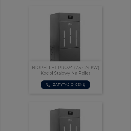
BIOPELLET PRO24 (7,5 - 24 KW)
Kociol Stalowy Na Pellet
ZAPYTAJ O CENĘ
phone