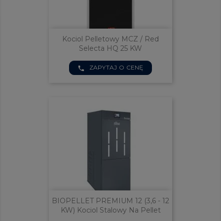
Kociol Pelletowy MCZ / Red
Selecta HQ 25 KW
ZAPYTAJ O CENĘ
phone
BIOPELLET PREMIUM 12 (3,6 - 12
KW) Kociol Stalowy Na Pellet