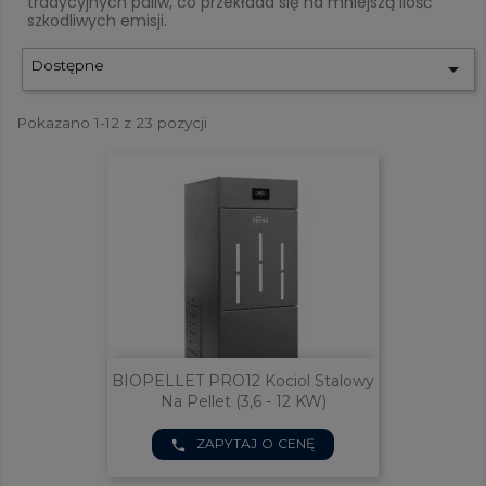
tradycyjnych paliw, co przekłada się na mniejszą ilość
szkodliwych emisji.
Dostępne

Pokazano 1-12 z 23 pozycji
BIOPELLET PRO12 Kociol Stalowy
Na Pellet (3,6 - 12 KW)
ZAPYTAJ O CENĘ
phone