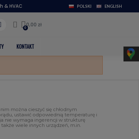
h & HVAC
POLSKI
ENGLISH
0,00 zł
TY
KONTAKT
i nim można cieszyć się chłodnym
prądu, ustawić odpowiednią temperaturę i
acja nie wymaga ingerencji w strukturę
akże wiele innych urządzeń, m.in.