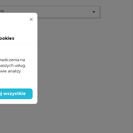
ne

ookies
wiadczenia na
naszych usług,
wie analizy
j wszystkie