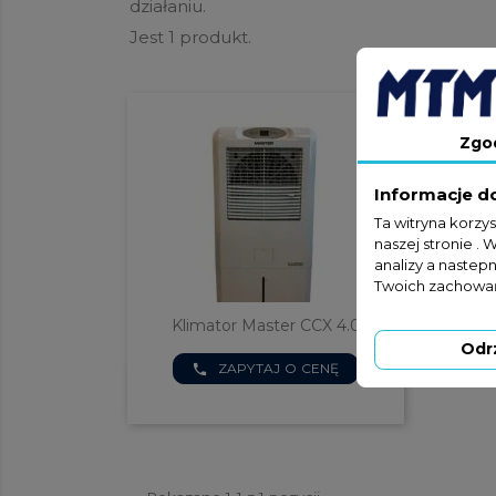
działaniu.
Jest 1 produkt.
Zgo
Informacje d
Ta witryna korzy
naszej stronie . 
analizy a nastep
Twoich zachowań
Klimator Master CCX 4.0
Odr
ZAPYTAJ O CENĘ
phone

Szybki podgląd