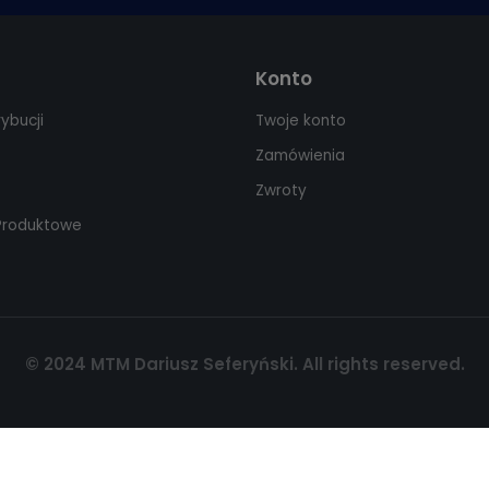
Konto
rybucji
Twoje konto
Zamówienia
Zwroty
 Produktowe
© 2024 MTM Dariusz Seferyński. All rights reserved.