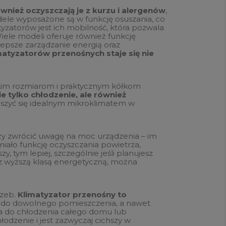
wnież oczyszczają je z kurzu i alergenów
,
ele wyposażone są w funkcję osuszania, co
zatorów jest ich mobilność, która pozwala
ele modeli oferuje również funkcję
 lepsze zarządzanie energią oraz
matyzatorów przenośnych staje się nie
elkim rozmiarom i praktycznym kółkom
ie tylko chłodzenie, ale również
szyć się idealnym mikroklimatem w
ży zwrócić uwagę na moc urządzenia – im
iało funkcję oczyszczania powietrza,
, tym lepiej, szczególnie jeśli planujesz
 z wyższą klasą energetyczną, można
rzeb.
Klimatyzator przenośny to
ć do dowolnego pomieszczenia, a nawet
nia do chłodzenia całego domu lub
odzenie i jest zazwyczaj cichszy w