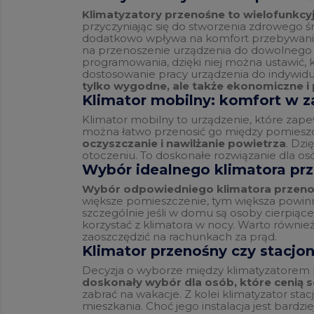
Klimatyzatory przenośne to wielofunkcyjn
przyczyniając się do stworzenia zdrowego 
dodatkowo wpływa na komfort przebywania w
na przenoszenie urządzenia do dowolnego p
programowania, dzięki niej można ustawić, k
dostosowanie pracy urządzenia do indywid
tylko wygodne, ale także ekonomiczne i
Klimator mobilny: komfort w z
Klimator mobilny to urządzenie, które zape
można łatwo przenosić go między pomieszc
oczyszczanie i nawilżanie powietrza
. Dz
otoczeniu. To doskonałe rozwiązanie dla os
Wybór idealnego klimatora pr
Wybór odpowiedniego klimatora przenoś
większe pomieszczenie, tym większa powinn
szczególnie jeśli w domu są osoby cierpiące 
korzystać z klimatora w nocy. Warto równie
zaoszczędzić na rachunkach za prąd.
Klimator przenośny czy stacjo
Decyzja o wyborze między klimatyzatorem 
doskonały wybór dla osób, które cenią s
zabrać na wakacje. Z kolei klimatyzator sta
mieszkania. Choć jego instalacja jest bardz