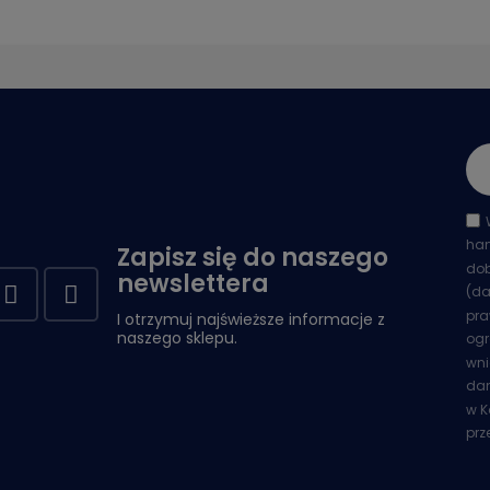
han
Zapisz się do naszego
dob
newslettera
(da
pra
I otrzymuj najświeższe informacje z
naszego sklepu.
ogr
wni
dan
w K
prz