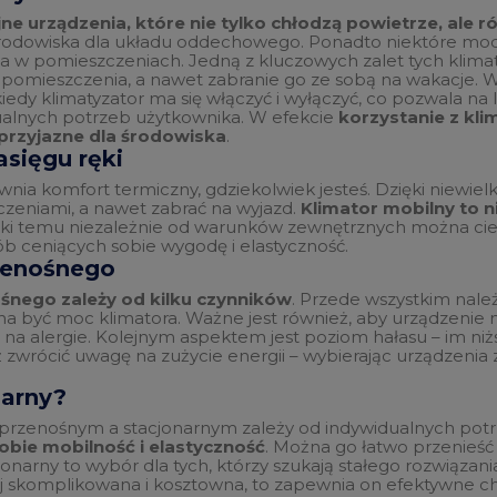
e urządzenia, które nie tylko chłodzą powietrze, ale ró
środowiska dla układu oddechowego. Ponadto niektóre mod
 pomieszczeniach. Jedną z kluczowych zalet tych klimaty
omieszczenia, a nawet zabranie go ze sobą na wakacje. Wi
iedy klimatyzator ma się włączyć i wyłączyć, co pozwala na
ualnych potrzeb użytkownika. W efekcie
korzystanie z kli
 przyjazne dla środowiska
.
asięgu ręki
wnia komfort termiczny, gdziekolwiek jesteś. Dzięki niewi
zeniami, a nawet zabrać na wyjazd.
Klimator mobilny to n
ięki temu niezależnie od warunków zewnętrznych można cie
ób ceniących sobie wygodę i elastyczność.
zenośnego
nego zależy od kilku czynników
. Przede wszystkim nale
a być moc klimatora. Ważne jest również, aby urządzenie m
na alergie. Kolejnym aspektem jest poziom hałasu – im niższy
ż zwrócić uwagę na zużycie energii – wybierając urządzenia
narny?
przenośnym a stacjonarnym zależy od indywidualnych pot
obie mobilność i elastyczność
. Można go łatwo przenieś
cjonarny to wybór dla tych, którzy szukają stałego rozwiąza
iej skomplikowana i kosztowna, to zapewnia on efektywne chł