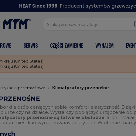
HEAT Since 1998
Producent systemów grzewczyc
EROWE
SERWIS
CZĘŚCI ZAMIENNE
WYNAJEM
EVEN
kraju (United States).
kraju (United States).
matyzacja przemysłowa
Klimatyzatory przenośne
 PRZENOŚNE
ór dla osób ceniących sobie komfort i elastyczność. Dzięk
biurze czy na działce. Wystarczy podłączyć urządzenie do 
matyzatory przenośne są łatwe w obsłudze
, a ich instal
padku mieszkań wynajmowanych czy biur. W ofercie mamy t
śnych