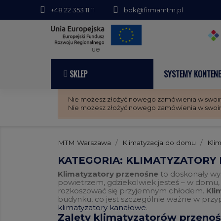
+48 22 353 11 11
bok@firmamtm.pl
ue
SKLEP
SYSTEMY KONTEN
Nie możesz złożyć nowego zamówienia w swoim 
Nie możesz złożyć nowego zamówienia w swoim 
MTM Warszawa
Klimatyzacja do domu
Kli
KATEGORIA: KLIMATYZATORY
Klimatyzatory przenośne
to doskonały wyb
powietrzem, gdziekolwiek jesteś – w domu, 
rozkoszować się przyjemnym chłodem.
Kli
budynku, co jest szczególnie ważne w przy
klimatyzatory kanałowe
.
Zalety klimatyzatorów przeno