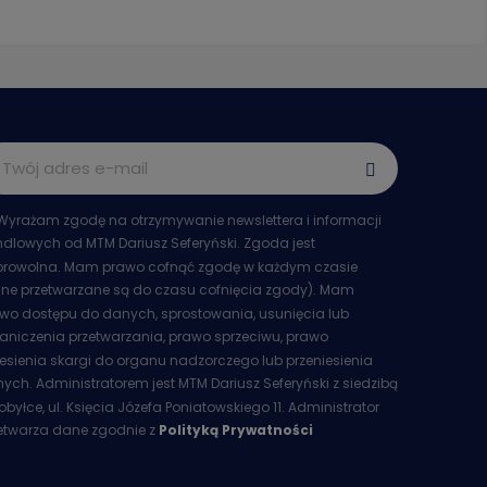
Wyrażam zgodę na otrzymywanie newslettera i informacji
dlowych od MTM Dariusz Seferyński. Zgoda jest
rowolna. Mam prawo cofnąć zgodę w każdym czasie
ne przetwarzane są do czasu cofnięcia zgody). Mam
wo dostępu do danych, sprostowania, usunięcia lub
aniczenia przetwarzania, prawo sprzeciwu, prawo
esienia skargi do organu nadzorczego lub przeniesienia
ych. Administratorem jest MTM Dariusz Seferyński z siedzibą
obyłce, ul. Księcia Józefa Poniatowskiego 11. Administrator
etwarza dane zgodnie z
Polityką Prywatności