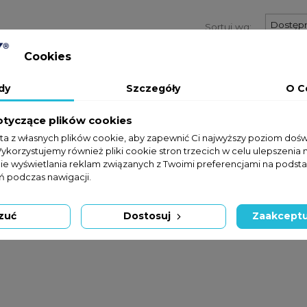
Dostęp
Sortuj wg:
Cookies
dy
Szczegóły
O C
otyczące plików cookies
sta z własnych plików cookie, aby zapewnić Ci najwyższy poziom doś
Wykorzystujemy również pliki cookie stron trzecich w celu ulepszenia 
nie wyświetlania reklam związanych z Twoimi preferencjami na podsta
 podczas nawigacji.
zuć
Dostosuj
Zaakceptu