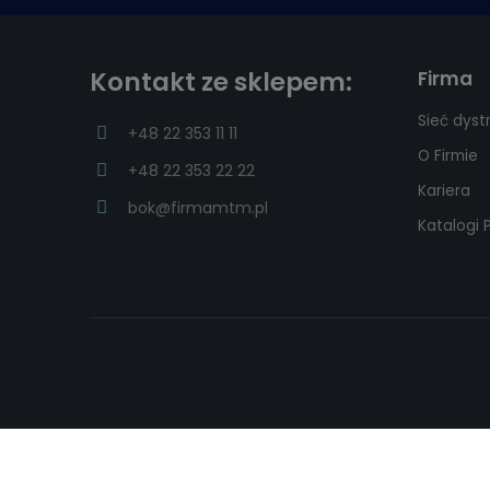
Kontakt ze sklepem:
Firma
Sieć dyst
+48 22 353 11 11
O Firmie
+48 22 353 22 22
Kariera
bok@firmamtm.pl
Katalogi