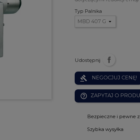
Typ Palnika
Udostępnij
gavel
NEGOCJUJ CENĘ!
help_outline
ZAPYTAJ O PROD
Bezpieczne i pewne 
Szybka wysyłka