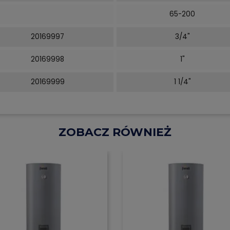
65-200
20169997
3/4"
20169998
1"
20169999
1 1/4"
ZOBACZ RÓWNIEŻ