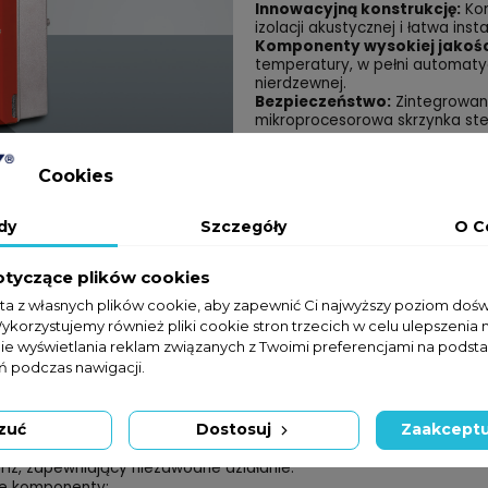
Innowacyjną konstrukcję:
Kom
izolacji akustycznej i łatwa insta
Komponenty wysokiej jakośc
temperatury, w pełni automatyc
nierdzewnej.
Bezpieczeństwo:
Zintegrowany
mikroprocesorowa skrzynka ste
Cookies
dy
Szczegóły
O C
otyczące plików cookies
sta z własnych plików cookie, aby zapewnić Ci najwyższy poziom doś
Wykorzystujemy również pliki cookie stron trzecich w celu ulepszenia 
nie wyświetlania reklam związanych z Twoimi preferencjami na podsta
e urządzenia charakteryzujące się wysoką funkcjonalnością i 
 podczas nawigacji.
 przodu, zapewniający efektywny przepływ powietrza.
malizuje poziom hałasu podczas pracy.
zuć
Dostosuj
Zaakceptu
knięta w trybie czuwania, z możliwością regulacji zewnętrznej bez
Hz, zapewniający niezawodne działanie.
e komponenty: