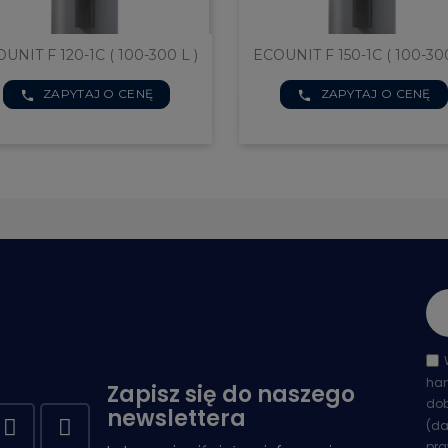
 120-1C ( 100-300 L )
ECOUNIT F 150-1C ( 100-300 L )
ZAPYTAJ O CENĘ
ZAPYTAJ O CENĘ
phone

zybki podgląd
Szybki podgląd
han
Zapisz się do naszego
dob
newslettera
(da
pra