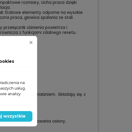
paktowe rozmiary, cicha praca dzięki
lacja.
i:
Stalowe elementy odporne na wysokie
zna praca, głowica spalania ze stali
 przełącznik ciśnienia powietrza i
rownicza z funkcjami zdalnego resetu.
ookies
wiadczenia na
naszych usług,
wie analizy
automatycznym działaniem. Składają się z
j wszystkie
 konieczności zdejmowania osłony.