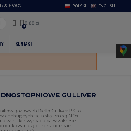
h & HVAC
POLSKI
ENGLISH
0,00 zł
TY
KONTAKT
JEDNOSTOPNIOWE GULLIVER
ników gazowych Riello Gulliver BS to
cechujących się niską emisją NOx,
na wszelkie wymagania w zakresie
produkowana zgodnie z normami
 zanieczyszczeń.