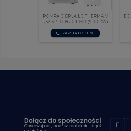
RMA V
POMPA CIEPLA LG THERMA V
ECOUNIT F
00 KW)
R32 SPLIT HU091MR (9,00 KW)
phone


Ę
ZAPYTAJ O CENĘ
d
Szybki podgląd
S
phone
Dołącz do społeczności
Obserwuj nas, bądź w kontakcie i bądź
na bieżąco.