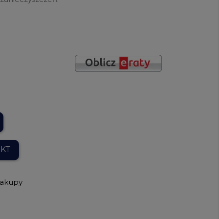
UKT
zakupy