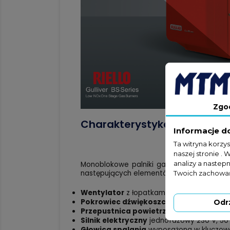
Zgo
Charakterystyka produktu:
Informacje d
Ta witryna korzy
naszej stronie . 
analizy a nastep
Monoblokowe palniki gazowe to nowoczesn
następujących elementów:
Twoich zachowań
Wentylator
z łopatkami zakrzywionymi do
Pokrowiec dźwiękoszczelny
, który mini
Odr
Przepustnica powietrza
, całkowicie zam
Silnik elektryczny
jednofazowy 230 V, 50 
Głowica spalania
wyposażona w kluczow