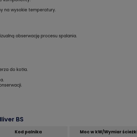
rny na wysokie temperatury.
wizualną obserwację procesu spalania.
erza do kotła.
a.
konserwacji.
liver BS
Kod palnika
Moc w kW/Wymiar ścieżk