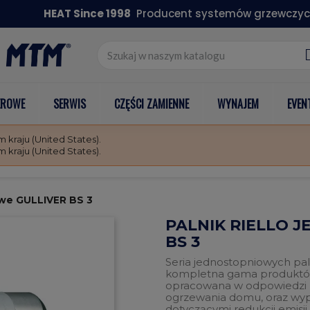
HEAT Since 1998
Producent systemów grzewczyc
EROWE
SERWIS
CZĘŚCI ZAMIENNE
WYNAJEM
EVEN
kraju (United States).
kraju (United States).
owe GULLIVER BS 3
PALNIK RIELLO 
BS 3
Seria jednostopniowych pal
kompletna gama produktów 
opracowana w odpowiedzi 
ogrzewania domu, oraz wy
dotyczącymi redukcji emisji