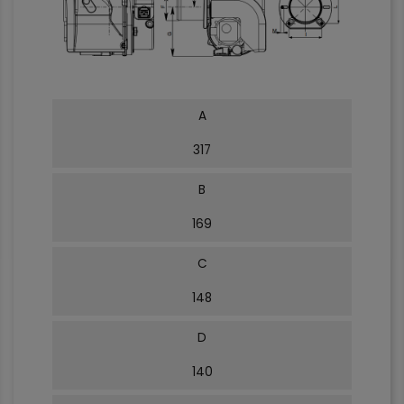
A
317
B
169
C
148
D
140