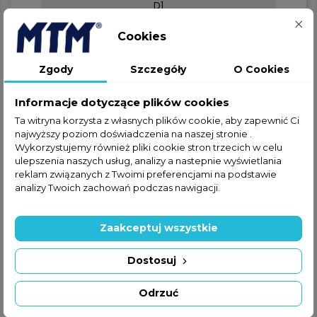
D1
220
Cookies
E
Zgody
Szczegóły
O Cookies
204
Informacje dotyczące plików cookies
Ta witryna korzysta z własnych plików cookie, aby zapewnić Ci
F
najwyższy poziom doświadczenia na naszej stronie .
Wykorzystujemy również pliki cookie stron trzecich w celu
98
ulepszenia naszych usług, analizy a nastepnie wyświetlania
reklam związanych z Twoimi preferencjami na podstawie
G
analizy Twoich zachowań podczas nawigacji.
160
Zaakceptuj wszystkie
I
Dostosuj
100/120
Odrzuć
L