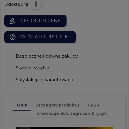
Udostępnij
gavel
NEGOCJUJ CENĘ!
help_outline
ZAPYTAJ O PRODUKT
Bezpieczne i pewne zakupy
Szybka wysyłka
Satysfakcja gwarantowana
Opis
Szczegóły produktu
GPSR
Informacje dot. zagrożeń & ryzyk