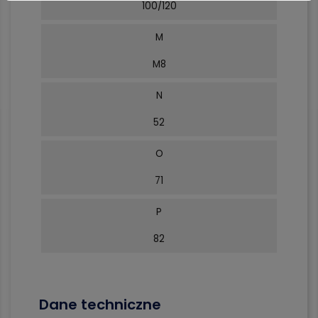
100/120
M
M8
N
52
O
71
P
82
Dane techniczne