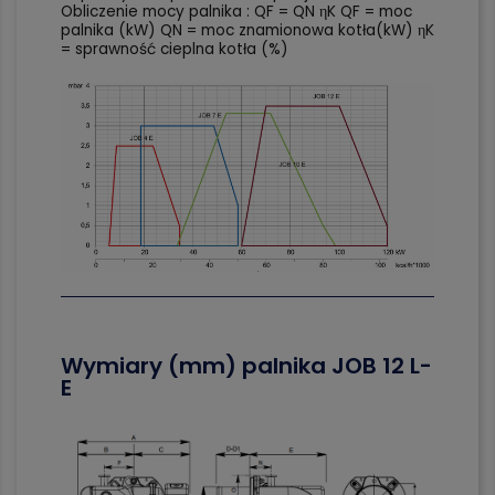
Obliczenie mocy palnika : QF = QN ηK QF = moc
palnika (kW) QN = moc znamionowa kotła(kW) ηK
= sprawność cieplna kotła (%)
Wymiary (mm) palnika
JOB 12 L-
E