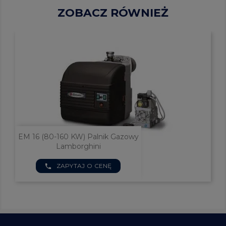
ZOBACZ RÓWNIEŻ
EM 16 (80-160 KW) Palnik Gazowy
Lamborghini
ZAPYTAJ O CENĘ
phone