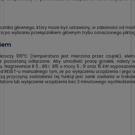
nika głównego, który może być ustawiony, w zależności od modelu
ra po wybraniu przełącznikiem głównym trybu oznaczonego pikt
niem
o
ekroczy 105
C (temperatura jest mierzona przez czujnik), ele
 pozostaną odłączone. Aby umożliwić pracę grzałek, należy wc
. Nagrzewnice B 5 , B9 i B15 o mocy 5 ; 9 oraz 15 kW wyposażo
od RESET-u manualnego tym, że po wyłączeniu urządzenia i jego o
 przyczyną zadziałania tej funkcji jest zanik zasilania w trak
atora lub wyłączenie urządzenia bez 3 minutowego wychłodzenia