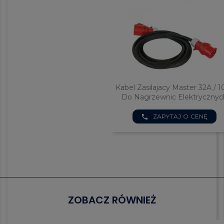
Kabel Zasilajacy Master 32A / 
Do Nagrzewnic Elektrycznyc
ZAPYTAJ O CENĘ
phone
ZOBACZ RÓWNIEŻ