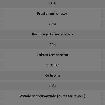
50 Hz
Prąd znamionowy
7,2 A
Regulacja termostatem
TAK
Zakres temperatur
5-35 °C
Ochrona
IP 24
Wymiary opakowania (dł. x szer. x wys.)