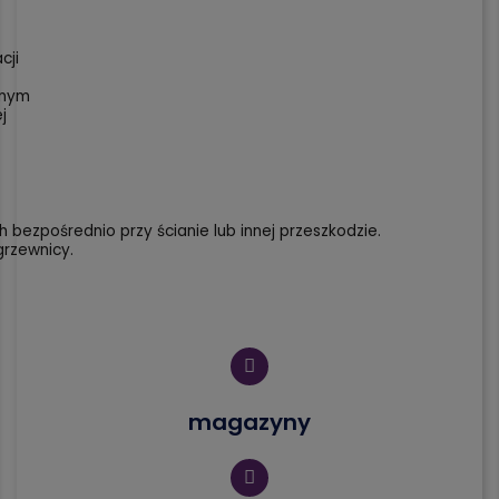
cji
znym
j
ezpośrednio przy ścianie lub innej przeszkodzie.
rzewnicy.
magazyny