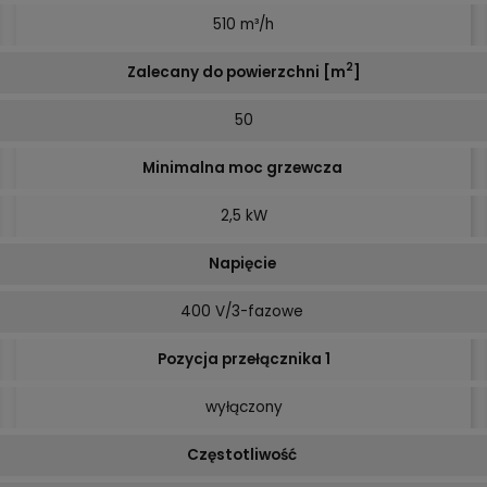
510 m³/h
2
Zalecany do powierzchni [m
]
50
Minimalna moc grzewcza
2,5 kW
Napięcie
400 V/3-fazowe
Pozycja przełącznika 1
wyłączony
Częstotliwość