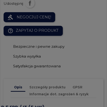
Udostępnij
gavel
NEGOCJUJ CENĘ!
help_outline
ZAPYTAJ O PRODUKT
Bezpieczne i pewne zakupy
Szybka wysyłka
Satysfakcja gwarantowana
Opis
Szczegóły produktu
GPSR
Informacje dot. zagrożeń & ryzyk