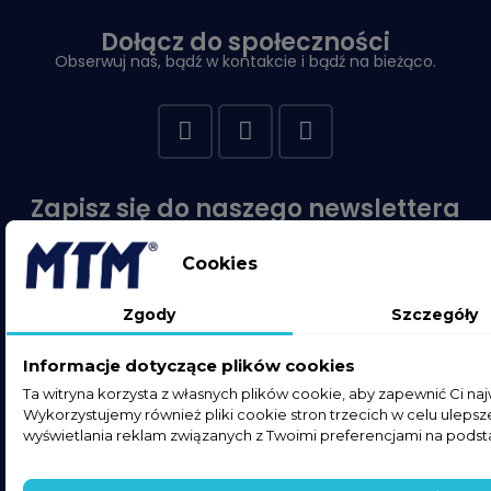
Dołącz do społeczności
Obserwuj nas, bądź w kontakcie i bądź na bieżąco.
Zapisz się do naszego newslettera
I otrzymuj najświeższe informacje z naszego sklepu.
Cookies
Zgody
Szczegóły
Wyrażam zgodę na otrzymywanie newslettera i informacji
Informacje dotyczące plików cookies
handlowych od MTM Dariusz Seferyński. Zgoda jest dobrowolna. Mam
Ta witryna korzysta z własnych plików cookie, aby zapewnić Ci na
prawo cofnąć zgodę w każdym czasie (dane przetwarzane są
Wykorzystujemy również pliki cookie stron trzecich w celu ulepsze
do czasu cofnięcia zgody). Mam prawo dostępu do danych,
wyświetlania reklam związanych z Twoimi preferencjami na podst
sprostowania, usunięcia lub ograniczenia przetwarzania, prawo
sprzeciwu, prawo wniesienia skargi do organu nadzorczego lub