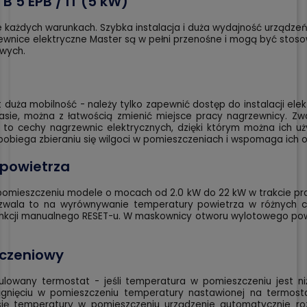
 5 EPB / IT (5 kW)
 każdych warunkach. Szybka instalacja i duża wydajność urządzeń 
ewnice elektryczne Master są w pełni przenośne i mogą być sto
owych.
 duża mobilność - należy tylko zapewnić dostęp do instalacji ele
masie, można z łatwością zmienić miejsce pracy nagrzewnicy. 
enu to cechy nagrzewnic elektrycznych, dzięki którym można ich
apobiega zbieraniu się wilgoci w pomieszczeniach i wspomaga ich o
 powietrza
 pomieszczeniu modele o mocach od 2.0 kW do 22 kW w trakcie pra
zwala to na wyrównywanie temperatury powietrza w różnych cz
nkcji manualnego RESET-u. W maskownicy otworu wylotowego powie
czeniowy
owany termostat - jeśli temperatura w pomieszczeniu jest niż
gnięciu w pomieszczeniu temperatury nastawionej na termostac
się temperatury w pomieszczeniu urządzenie automatycznie r