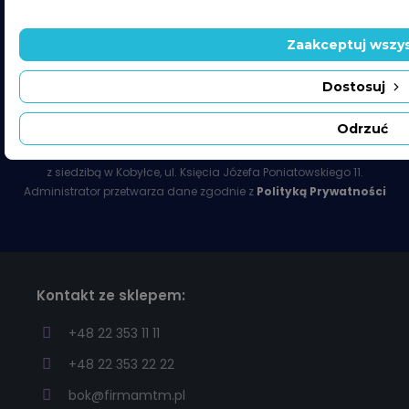
Wyrażam zgodę na otrzymywanie newslettera i informacji
Zaakceptuj wszys
handlowych od MTM Dariusz Seferyński. Zgoda jest dobrowolna. Mam
prawo cofnąć zgodę w każdym czasie (dane przetwarzane są
Dostosuj
do czasu cofnięcia zgody). Mam prawo dostępu do danych,
sprostowania, usunięcia lub ograniczenia przetwarzania, prawo
Odrzuć
sprzeciwu, prawo wniesienia skargi do organu nadzorczego lub
przeniesienia danych. Administratorem jest MTM Dariusz Seferyński
z siedzibą w Kobyłce, ul. Księcia Józefa Poniatowskiego 11.
Administrator przetwarza dane zgodnie z
Polityką Prywatności
Kontakt ze sklepem:
+48 22 353 11 11
+48 22 353 22 22
bok@firmamtm.pl