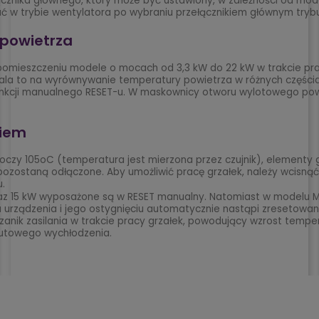
ika głównego, który może być ustawiony, w zależności od modelu, w
 w trybie wentylatora po wybraniu przełącznikiem głównym try
 powietrza
 pomieszczeniu modele o mocach od 3,3 kW do 22 kW w trakcie pra
ala to na wyrównywanie temperatury powietrza w różnych części
nkcji manualnego RESET-u. W maskownicy otworu wylotowego powie
niem
oczy 105oC (temperatura jest mierzona przez czujnik), elementy
ozostaną odłączone. Aby umożliwić pracę grzałek, należy wcisnąć 
.
 oraz 15 kW wyposażone są w RESET manualny. Natomiast w modelu 
 urządzenia i jego ostygnięciu automatycznie nastąpi zresetowan
st zanik zasilania w trakcie pracy grzałek, powodujący wzrost te
nutowego wychłodzenia.