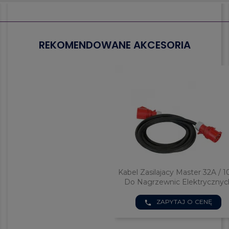
REKOMENDOWANE AKCESORIA
Kabel Zasilajacy Master 32A / 
Do Nagrzewnic Elektrycznyc
ZAPYTAJ O CENĘ
phone