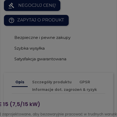
gavel
NEGOCJUJ CENĘ!
help_outline
ZAPYTAJ O PRODUKT
Bezpieczne i pewne zakupy
Szybka wysyłka
Satysfakcja gwarantowana
Opis
Szczegóły produktu
GPSR
Informacje dot. zagrożeń & ryzyk
 15 (7,5/15 kW)
E
zaprojektowane, aby bezawaryjnie pracować w trudnych warunk