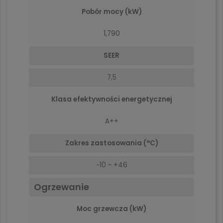
Pobór mocy (kW)
1,790
SEER
7,5
Klasa efektywności energetycznej
A++
Zakres zastosowania (°C)
−10 ~ +46
Ogrzewanie
Moc grzewcza (kW)