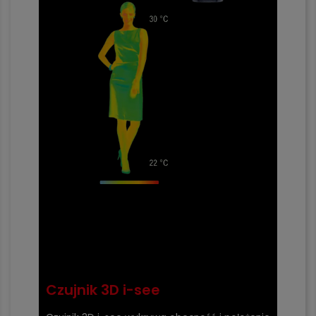
Czujnik 3D i-see