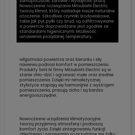
samopoczucie, zdrowie i wydajność pracy.
Nowoczesne rozwiązania Mitsubishi Electric
tworzą klimat, który naśladuje nasze naturalne
otoczenie. Szkodliwe czynniki środowiskowe,
takie jak pył, pyłki czy brud, są odfiltrowywane
a powietrze doprowadzane jest zgodnie ze
standardami higienicznymi. Możliwość
ustawienia pożądanej temperatury,
wilgotności powietrza oraz kierunku i siły
nawiewu podnosi komfort w pomieszczeniu.
Produkty Serii M firmy Mitsubishi Electric są w
stanie chło-dzić i ogrzewać małe oraz średnie
pomieszczenia. Dzięki mi-nimalistycznej
stylistyce stapiają się harmonijnie z wystrojem
pomieszczenia, pracują cicho i są bardzo
energooszczędne.
Nowoczesne urządzenia klimatyzacyjne
tworzą przyjemną atmosferę i podnoszą
komfort życia. Dzięki zintegrowaniu funkcji
chłodzenia i ogrzewania są przydatne nie tylko