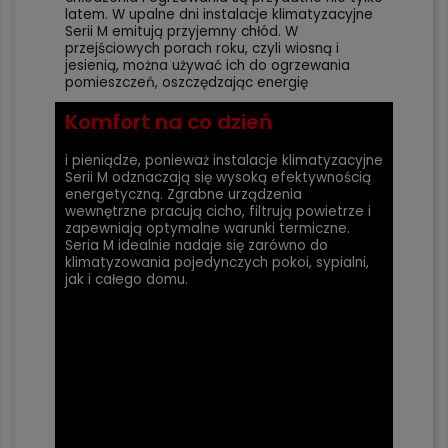
latem. W upalne dni instalacje klimatyzacyjne
Serii M emitują przyjemny chłód. W
przejściowych porach roku, czyli wiosną i
jesienią, można używać ich do ogrzewania
pomieszczeń, oszczędzając energię
Komfort na co dzień
i pieniądze, ponieważ instalacje klimatyzacyjne
Serii M odznaczają się wysoką efektywnością
energetyczną. Zgrabne urządzenia
wewnętrzne pracują cicho, filtrują powietrze i
zapewniają optymalne warunki termiczne.
Seria M idealnie nadaje się zarówno do
klimatyzowania pojedynczych pokoi, sypialni,
jak i całego domu.