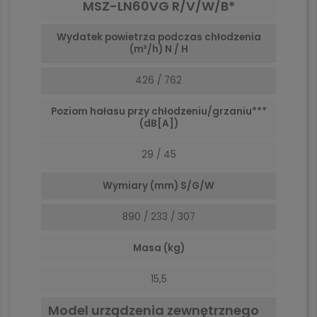
MSZ-LN60VG R/V/W/B*
Wydatek powietrza podczas chłodzenia
(m³/h) N / H
426 / 762
Poziom hałasu przy chłodzeniu/grzaniu***
(dB[A])
29 / 45
Wymiary (mm) S/G/W
890 / 233 / 307
Masa (kg)
15,5
Model urządzenia zewnętrznego