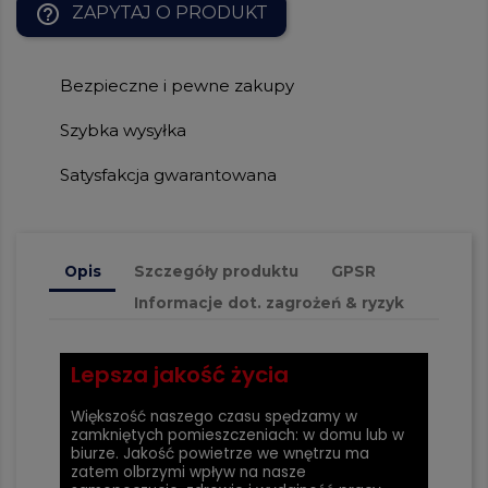
help_outline
ZAPYTAJ O PRODUKT
Bezpieczne i pewne zakupy
Szybka wysyłka
Satysfakcja gwarantowana
Opis
Szczegóły produktu
GPSR
Informacje dot. zagrożeń & ryzyk
Lepsza jakość życia
Większość naszego czasu spędzamy w
zamkniętych pomieszczeniach: w domu lub w
biurze. Jakość powietrze we wnętrzu ma
zatem olbrzymi wpływ na nasze