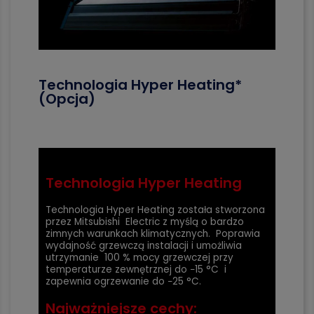
Technologia Hyper Heating*
(Opcja)
Technologia Hyper Heating
Technologia Hyper Heating została stworzona
przez Mitsubishi Electric z myślą o bardzo
zimnych warunkach klimatycznych. Poprawia
wydajność grzewczą instalacji i umożliwia
utrzymanie 100 % mocy grzewczej przy
temperaturze zewnętrznej do −15 °C i
zapewnia ogrzewanie do −25 °C.
Najważniejsze cechy: