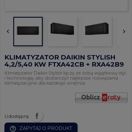


KLIMATYZATOR DAIKIN STYLISH
4,2/5,40 KW FTXA42CB + RXA42B9
Klimatyzator Daikin Stylish łączy ze sobą wyjątkowy styl
i technologię, aby dostarczyć najlepsze rozwiązania
klimatyzacyjne dla każdego wnętrza.
Udostępnij
help_outline
ZAPYTAJ O PRODUKT