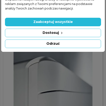
reklam związanych z Twoimi preferencjami na podstawie
analizy Twoich zachowań podczas nawigacji.
Technologia łączy się z designem
Zaakceptuj wszystkie
tworząc
najlepsze rozwiązania
Dostosuj
klimatyzacyjne
Odrzuć