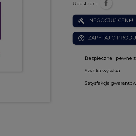
Udostępnij
gavel
NEGOCJUJ CENĘ!
help_outline
ZAPYTAJ O PROD
Bezpieczne i pewne 
Szybka wysyłka
Satysfakcja gwaranto