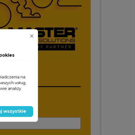
ookies
wiadczenia na
naszych usług,
wie analizy
wy
j wszystkie