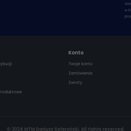
dan
w K
prz
Konto
rybucji
Twoje konto
Zamówienia
Zwroty
 Produktowe
© 2024 MTM Dariusz Seferyński. All rights reserved.