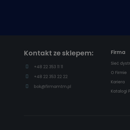
Kontakt ze sklepem:
Firma
Sieć dyst
+48 22 353 11 11
O Firmie
+48 22 353 22 22
Kariera
bok@firmamtm.pl
Katalogi