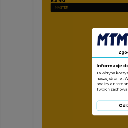
RS 40
MASTER
Zgo
Informacje d
Ta witryna korzy
naszej stronie . 
analizy a nastep
Twoich zachowań
Odr