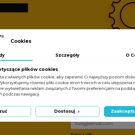
Cookies
dy
Szczegóły
O C
otyczące plików cookies
sta z własnych plików cookie, aby zapewnić Ci najwyższy poziom doś
Wykorzystujemy również pliki cookie stron trzecich w celu ulepszenia 
nie wyświetlania reklam związanych z Twoimi preferencjami na podsta
 podczas nawigacji.
Formularz kontakto
zuć
Dostosuj
Zaakceptu
Adres e-mail
Załącz plik