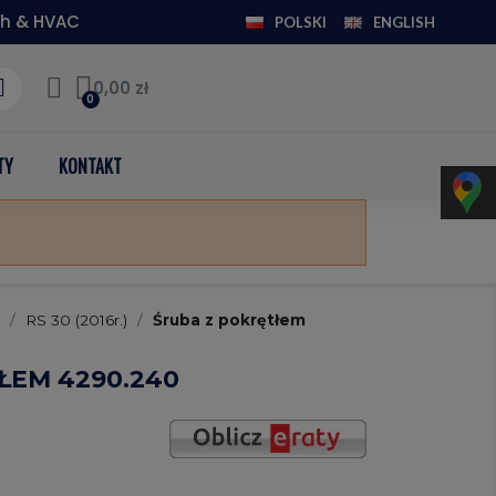
h & HVAC
POLSKI
ENGLISH
0,00 zł
TY
KONTAKT
RS 30 (2016r.)
Śruba z pokrętłem
ŁEM 4290.240