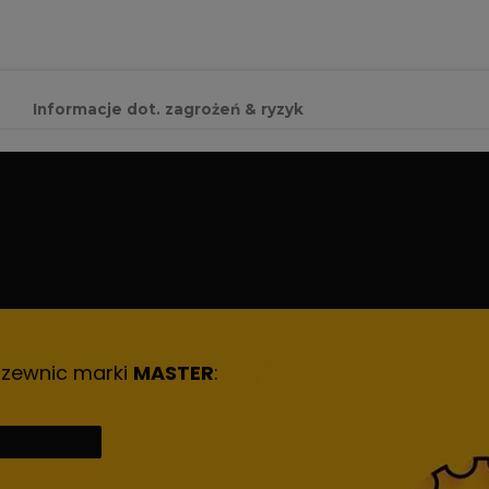
Informacje dot. zagrożeń & ryzyk
rzewnic marki
MASTER
: