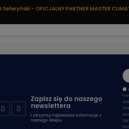
z Seferyński - OFICJALNY PARTNER MASTER CLIMA
han
Zapisz się do naszego
dob
newslettera
(da
pra
I otrzymuj najświeższe informacje z
naszego sklepu.
ogr
wni