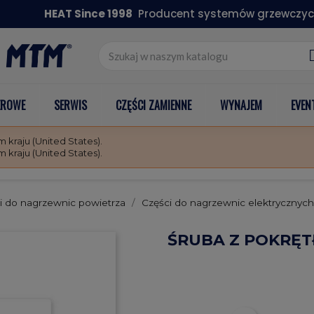
HEAT Since 1998
Producent systemów grzewczyc
EROWE
SERWIS
CZĘŚCI ZAMIENNE
WYNAJEM
EVEN
kraju (United States).
kraju (United States).
i do nagrzewnic powietrza
Części do nagrzewnic elektrycznych
ŚRUBA Z POKRĘT