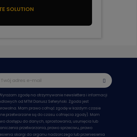
TE SOLUTION
Wyrażam zgodę na otrzymywanie newslettera i informacji
dlowych od MTM Dariusz Seferyński. Zgoda jest
rowolna. Mam prawo cofnąć zgodę w każdym czasie
ne przetwarzane są do czasu cofnięcia zgody). Mam
wo dostępu do danych, sprostowania, usunięcia lub
aniczenia przetwarzania, prawo sprzeciwu, prawo
esienia skargi do organu nadzorczego lub przeniesienia