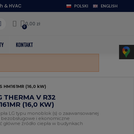
h & HVAC
POLSKI
ENGLISH
0,00 zł
TY
KONTAKT
S HM161MR (16,0 kW)
G THERMA V R32
1MR (16,0 KW)
pła LG typu monoblok (s) o zaawansowanej
ia bezobsługowe i ekonomiczne
ć główne źródło ciepła w budynkach