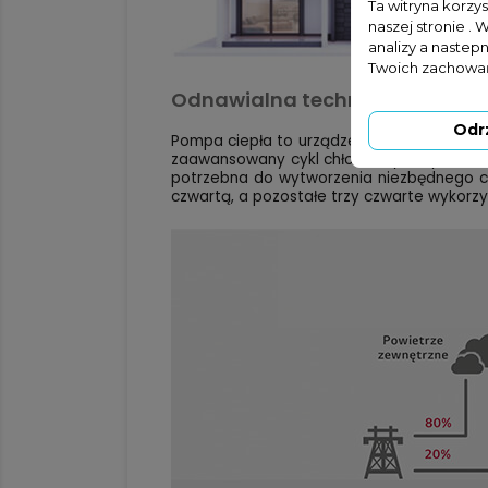
Ta witryna korzy
naszej stronie . 
analizy a nastep
Twoich zachowań
Odnawialna technologia: wykor
Odr
Pompa ciepła to urządzenie, które przeksz
zaawansowany cykl chłodniczy. Innymi słowy
potrzebna do wytworzenia niezbędnego ci
czwartą, a pozostałe trzy czwarte wykorzy