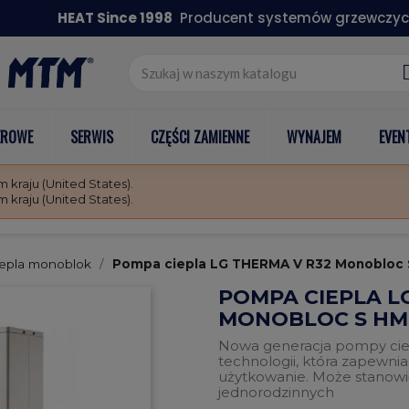
HEAT Since 1998
Producent systemów grzewczyc
EROWE
SERWIS
CZĘŚCI ZAMIENNE
WYNAJEM
EVEN
kraju (United States).
kraju (United States).
epla monoblok
Pompa ciepla LG THERMA V R32 Monobloc 
POMPA CIEPLA L
MONOBLOC S HM16
Nowa generacja pompy cie
technologii, która zapewn
użytkowanie. Może stanowi
jednorodzinnych