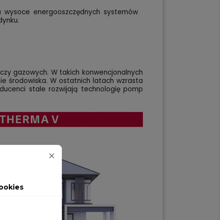
ma wysoce energooszczędnych systemów
dynku.
h czy gazowych. W takich konwencjonalnych
ie środowiska. W ostatnich latach wzrasta
ducenci stale rozwijają technologię pomp
ookies