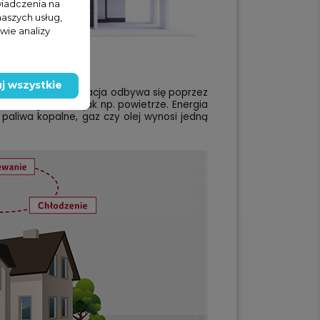
wiadczenia na
naszych usług,
wie analizy
j wszystkie
owych. Ta transformacja odbywa się poprzez
 energii, takich jak np. powietrze. Energia
aliwa kopalne, gaz czy olej wynosi jedną