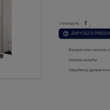
Udostępnij
help_outline
ZAPYTAJ O PROD
Bezpieczne i pewne 
Szybka wysyłka
Satysfakcja gwaranto