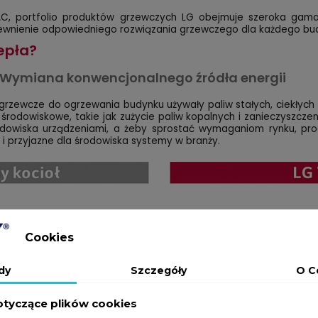
, portfolio produktów grzewczych LG obejmuje szeroka ga
apewnienie odpowiedniego rozwiązania grzewczego dla każdego bu
epła?
Wymiana konwencjonalnego źródła energii
grzewcze do ogrzewania budynku używały paliw stałych, ciekłyc
odowiskowe, takie jak zużycie paliw kopalnych i zanieczyszczen
odowiska urządzeniami, a żeby sprostać wymaganiom rynku, pro
 i przyjazne dla środowiska systemy w branży.
Cookies
dy
Szczegóły
O C
otyczące plików cookies