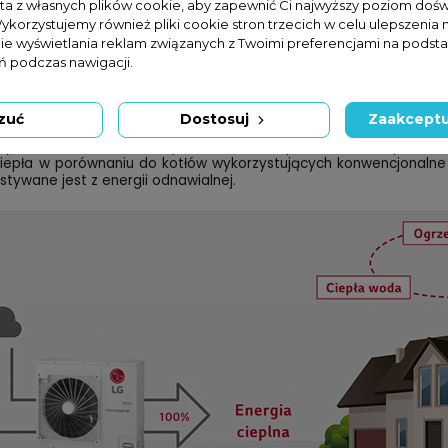
sta z własnych plików cookie, aby zapewnić Ci najwyższy poziom doś
Wykorzystujemy również pliki cookie stron trzecich w celu ulepszenia 
nie wyświetlania reklam związanych z Twoimi preferencjami na podsta
 podczas nawigacji.
zystanie energii odnawialnej
zuć
Dostosuj
Zaakceptu
tałca energię z powietrza, ziemi i wody w ciepło do celów użytk
, odnosi się do techniki przenoszenia ciepła z odnawialnych źródeł
epła w porównaniu do kotłów wykorzystujących konwencjonalne p
stywane jest z energii odnawialnej.