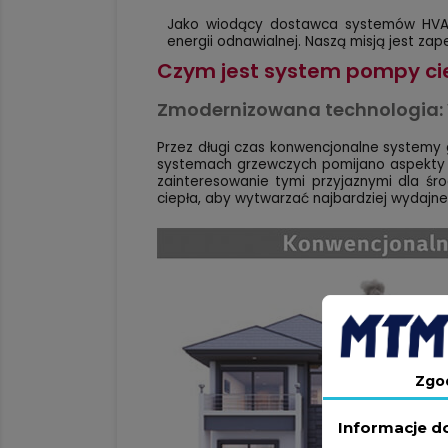
Jako wiodący dostawca systemów HVAC
energii odnawialnej. Naszą misją jest z
Czym jest system pompy ci
Zmodernizowana technologia: 
Przez długi czas konwencjonalne systemy 
systemach grzewczych pomijano aspekty śr
zainteresowanie tymi przyjaznymi dla śr
ciepła, aby wytwarzać najbardziej wydajne
Zgo
Informacje d