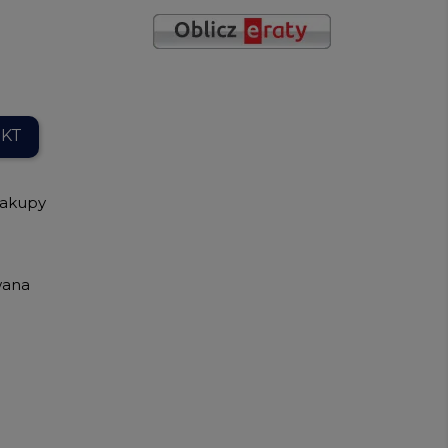
UKT
zakupy
wana