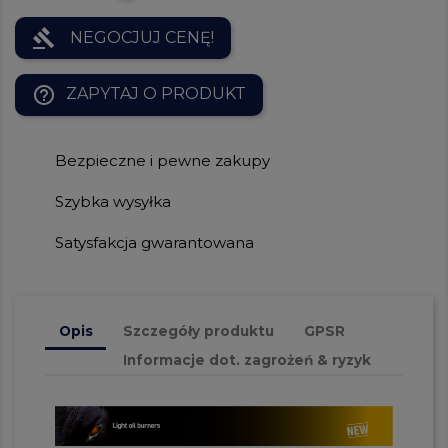
gavel
NEGOCJUJ CENĘ!
help_outline
ZAPYTAJ O PRODUKT
Bezpieczne i pewne zakupy
Szybka wysyłka
Satysfakcja gwarantowana
Opis
Szczegóły produktu
GPSR
Informacje dot. zagrożeń & ryzyk