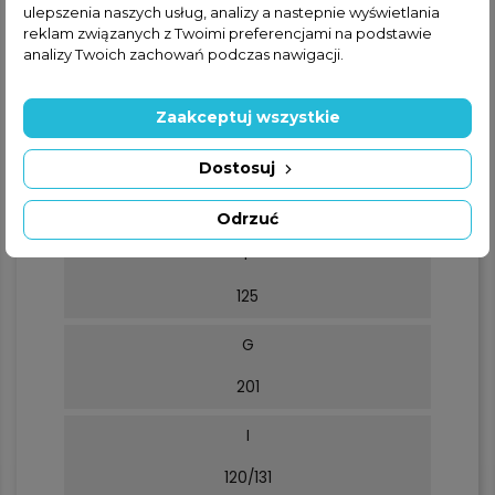
ulepszenia naszych usług, analizy a nastepnie wyświetlania
276
reklam związanych z Twoimi preferencjami na podstawie
analizy Twoich zachowań podczas nawigacji.
TC
160
Zaakceptuj wszystkie
TL
Dostosuj
260
Odrzuć
F
125
G
201
I
120/131