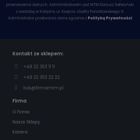
przeniesienia danych. Administratorem jest MTM Dariusz Seferyński
z siedzibą w Kobyłce, ul. Księcia Józefa Poniatowskiego 11.
Administrator przetwarza dane zgodnie z
Polityką Prywatności
Kontakt ze sklepem:
+48 22 353 11 11
+48 22 353 22 22
bok@firmamtm.pl
Firma
O Firmie
Nasze Sklepy
Kariera