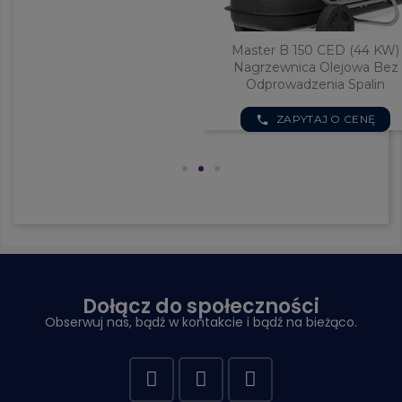
Master B 360 (111 KW) Nagrzew
Olejowa Bez Odprowadzenia Sp
ZAPYTAJ O CENĘ
phone
Dołącz do społeczności
Obserwuj nas, bądź w kontakcie i bądź na bieżąco.