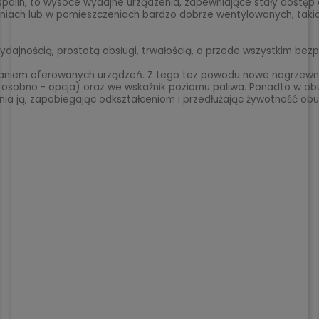
alin, to wysoce wydajne urządzenia, zapewniające stały dostęp d
niach lub w pomieszczeniach bardzo dobrze wentylowanych, takich
ydajnością, prostotą obsługi, trwałością, a przede wszystkim bez
aniem oferowanych urządzeń. Z tego tez powodu nowe nagrzewnic
sobno - opcja) oraz we wskaźnik poziomu paliwa. Ponadto w o
wnia ją, zapobiegając odkształceniom i przedłużając żywotność ob