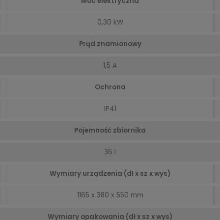
Moc elektryczna
0,30 kW
Prąd znamionowy
1,5 A
Ochrona
IP41
Pojemność zbiornika
36 l
Wymiary urządzenia (dł x sz x wys)
1165 x 380 x 550 mm
Wymiary opakowania (dł x sz x wys)