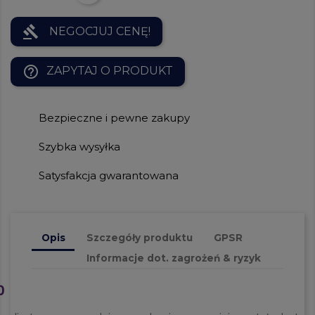
gavel
NEGOCJUJ CENĘ!
help_outline
ZAPYTAJ O PRODUKT
Bezpieczne i pewne zakupy
Szybka wysyłka
Satysfakcja gwarantowana
Opis
Szczegóły produktu
GPSR
Informacje dot. zagrożeń & ryzyk
0