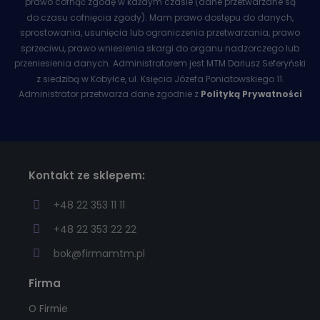
prawo cofnąć zgodę w każdym czasie (dane przetwarzane są
do czasu cofnięcia zgody). Mam prawo dostępu do danych,
sprostowania, usunięcia lub ograniczenia przetwarzania, prawo
sprzeciwu, prawo wniesienia skargi do organu nadzorczego lub
przeniesienia danych. Administratorem jest MTM Dariusz Seferyński
z siedzibą w Kobyłce, ul. Księcia Józefa Poniatowskiego 11.
Administrator przetwarza dane zgodnie z
Polityką Prywatności
Kontakt ze sklepem:
+48 22 353 11 11
+48 22 353 22 22
bok@firmamtm.pl
Firma
O Firmie