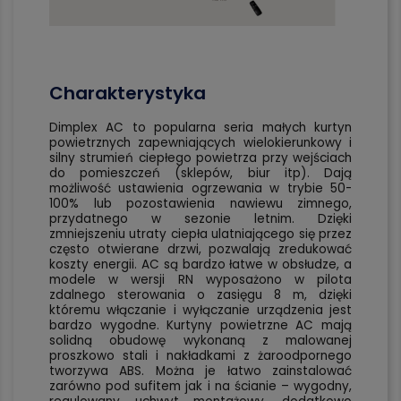
Charakterystyka
Dimplex AC to popularna seria małych kurtyn
powietrznych zapewniających wielokierunkowy i
silny strumień ciepłego powietrza przy wejściach
do pomieszczeń (sklepów, biur itp). Dają
możliwość ustawienia ogrzewania w trybie 50-
100% lub pozostawienia nawiewu zimnego,
przydatnego w sezonie letnim. Dzięki
zmniejszeniu utraty ciepła ulatniającego się przez
często otwierane drzwi, pozwalają zredukować
koszty energii. AC są bardzo łatwe w obsłudze, a
modele w wersji RN wyposażono w pilota
zdalnego sterowania o zasięgu 8 m, dzięki
któremu włączanie i wyłączanie urządzenia jest
bardzo wygodne. Kurtyny powietrzne AC mają
solidną obudowę wykonaną z malowanej
proszkowo stali i nakładkami z żaroodpornego
tworzywa ABS. Można je łatwo zainstalować
zarówno pod sufitem jak i na ścianie – wygodny,