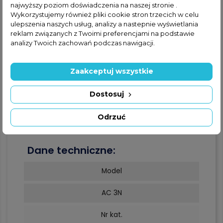
najwyższy poziom doświadczenia na naszej stronie .
szerokości (600 mm).
Wykorzystujemy również pliki cookie stron trzecich w celu
Model AC6N, AC6RN przeznaczone są do drzwi
ulepszenia naszych usług, analizy a nastepnie wyświetlania
podwójnych oraz otworów drzwiowych o
nietypowej szerokości (900 mm).
reklam związanych z Twoimi preferencjami na podstawie
Sterowanie przyciskami umieszczonymi na
analizy Twoich zachowań podczas nawigacji.
obudowie lub pilotem zdalnego sterowania (tylko
modele AC3RN.
Wersje RN wyposażone w pilota zdalnego
Zaakceptuj wszystkie
sterowania pozwalającego włączać i wyłączać
urządzenie (maks. zasięg działania 8 m).
Obudowa ze stali malowanej proszkowo z
Dostosuj
nakładkami z żaroodpornego tworzywa ABS.
Odrzuć
Dane techniczne:
Model
AC 3N
Nr kat.