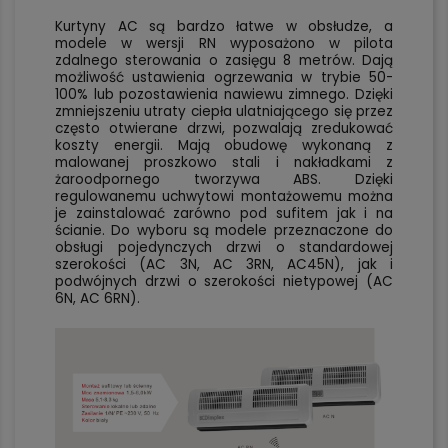
Kurtyny AC są bardzo łatwe w obsłudze, a
modele w wersji RN wyposażono w pilota
zdalnego sterowania o zasięgu 8 metrów. Dają
możliwość ustawienia ogrzewania w trybie 50-
100% lub pozostawienia nawiewu zimnego. Dzięki
zmniejszeniu utraty ciepła ulatniającego się przez
często otwierane drzwi, pozwalają zredukować
koszty energii. Mają obudowę wykonaną z
malowanej proszkowo stali i nakładkami z
żaroodpornego tworzywa ABS. Dzięki
regulowanemu uchwytowi montażowemu można
je zainstalować zarówno pod sufitem jak i na
ścianie. Do wyboru są modele przeznaczone do
obsługi pojedynczych drzwi o standardowej
szerokości (AC 3N, AC 3RN, AC45N), jak i
podwójnych drzwi o szerokości nietypowej (AC
6N, AC 6RN).