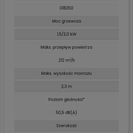
018250
Moc grzewcza
1,5/3,0 kW
Maks. przepływ powietrza
212 m³/h
Maks. wysokość montażu
2,3 m
Poziom głośności*
50,5 dB(A)
Szerokość