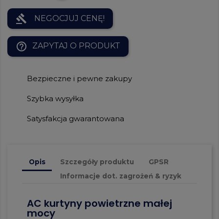
gavel
NEGOCJUJ CENĘ!
help_outline
ZAPYTAJ O PRODUKT
Bezpieczne i pewne zakupy
Szybka wysyłka
Satysfakcja gwarantowana
Opis
Szczegóły produktu
GPSR
Informacje dot. zagrożeń & ryzyk
AC kurtyny powietrzne małej
mocy