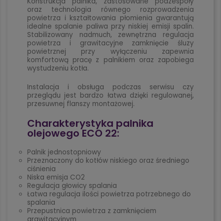
Konstrukcja palnika, zastosowane podzespoły
oraz technologia równego rozprowadzenia
powietrza i kształtowania płomienia gwarantują
idealne spalanie paliwa przy niskiej emisji spalin.
Stabilizowany nadmuch, zewnętrzna regulacja
powietrza i grawitacyjne zamknięcie śluzy
powietrznej przy wyłączeniu zapewnia
komfortową pracę z palnikiem oraz zapobiega
wystudzeniu kotła.
Instalacja i obsługa podczas serwisu czy
przeglądu jest bardzo łatwa dzięki regulowanej,
przesuwnej flanszy montażowej.
Charakterystyka palnika
olejowego ECO 22:
Palnik jednostopniowy
Przeznaczony do kotłów niskiego oraz średniego
ciśnienia
Niska emisja CO2
Regulacja głowicy spalania
Łatwa regulacja ilości powietrza potrzebnego do
spalania
Przepustnica powietrza z zamknięciem
grawitacyjnym