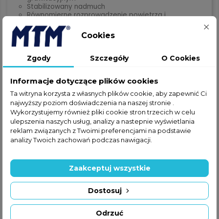
Stabilizowany nadmuch
Równomierne rozprowadzenie powietrza i
kształtowanie płomienia
Kompaktowy rozmiar
Cookies
ZASTOSOWANIE
Zgody
Szczegóły
O Cookies
warsztaty samochodowe
Informacje dotyczące plików cookies
Ta witryna korzysta z własnych plików cookie, aby zapewnić Ci
najwyższy poziom doświadczenia na naszej stronie .
Wykorzystujemy również pliki cookie stron trzecich w celu
ulepszenia naszych usług, analizy a nastepnie wyświetlania
reklam związanych z Twoimi preferencjami na podstawie
analizy Twoich zachowań podczas nawigacji.
Zaakceptuj wszystkie
Dostosuj
Odrzuć