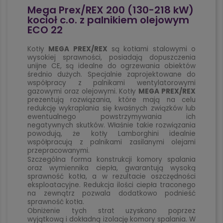
Mega Prex/REX 200 (130-218 kW)
kocioł c.o. z palnikiem olejowym
ECO 22
Kotły
MEGA PREX/REX
są kotłami stalowymi o
wysokiej sprawności, posiadają dopuszczenia
unijne CE, są idealne do ogrzewania obiektów
średnio dużych. Specjalnie zaprojektowane do
współpracy z palnikami wentylatorowymi
gazowymi oraz olejowymi. Kotły
MEGA PREX/REX
prezentują rozwiązania, które mają na celu
redukcję wykraplania się kwaśnych związków lub
ewentualnego powstrzymywania ich
negatywnych skutków. Właśnie takie rozwiązania
powodują, że kotły Lamborghini idealnie
współpracują z palnikami zasilanymi olejami
przepracowanymi.
Szczególna forma konstrukcji komory spalania
oraz wymiennika ciepła, gwarantują wysoką
sprawność kotła, a w rezultacie oszczędności
eksploatacyjne. Redukcja ilości ciepła traconego
na zewnątrz pozwala dodatkowo podnieść
sprawność kotła.
Obniżenie tych strat uzyskano poprzez
wyjątkową i dokładną izolację komory spalania. W