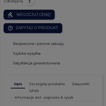
Udostępnij
gavel
NEGOCJUJ CENĘ!
help_outline
ZAPYTAJ O PRODUKT
Bezpieczne i pewne zakupy
Szybka wysyłka
Satysfakcja gwarantowana
Opis
Szczegóły produktu
Załączniki
GPSR
Informacje dot. zagrożeń & ryzyk