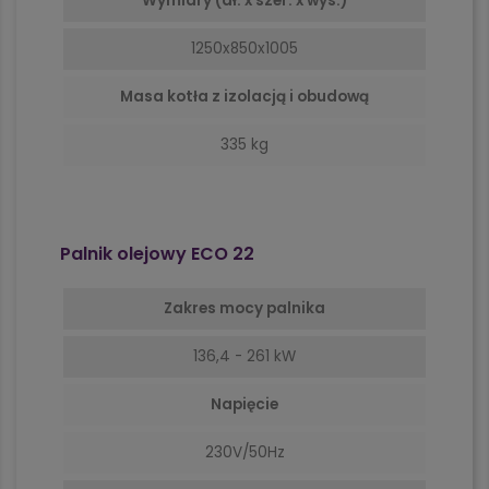
Wymiary (dł. x szer. x wys.)
1250x850x1005
Masa kotła z izolacją i obudową
335 kg
Palnik olejowy ECO 22
Zakres mocy palnika
136,4 - 261 kW
Napięcie
230V/50Hz