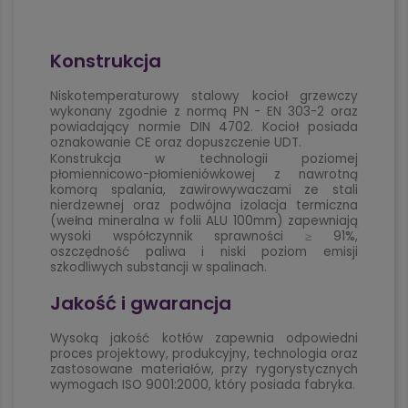
Konstrukcja
Niskotemperaturowy stalowy kocioł grzewczy
wykonany zgodnie z normą PN - EN 303-2 oraz
powiadający normie DIN 4702. Kocioł posiada
oznakowanie CE oraz dopuszczenie UDT.
Konstrukcja w technologii poziomej
płomiennicowo-płomieniówkowej z nawrotną
komorą spalania, zawirowywaczami ze stali
nierdzewnej oraz podwójna izolacja termiczna
(wełna mineralna w folii ALU 100mm) zapewniają
wysoki współczynnik sprawności ≥ 91%,
oszczędność paliwa i niski poziom emisji
szkodliwych substancji w spalinach.
Jakość i gwarancja
Wysoką jakość kotłów zapewnia odpowiedni
proces projektowy, produkcyjny, technologia oraz
zastosowane materiałów, przy rygorystycznych
wymogach ISO 9001:2000, który posiada fabryka.