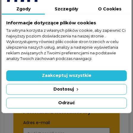
zapraszamy do kontaktu
Zgody
Szczegóły
O Cookies
telefonicznego lub za
pośrednictwem formularza
Informacje dotyczące plików cookies
kontaktowego.
Ta witryna korzysta z własnych plików cookie, aby zapewnić Ci
najwyższy poziom doświadczenia na naszej stronie .
Wykorzystujemy również pliki cookie stron trzecich w celu
ulepszenia naszych usług, analizy a nastepnie wyświetlania
reklam związanych z Twoimi preferencjami na podstawie
analizy Twoich zachowań podczas nawigacji.
+48 22 228 72 89
Zaakceptuj wszystkie
+48 570 507 070
Dostosuj
Odrzuć
Formularz kontaktowy
Adres e-mail