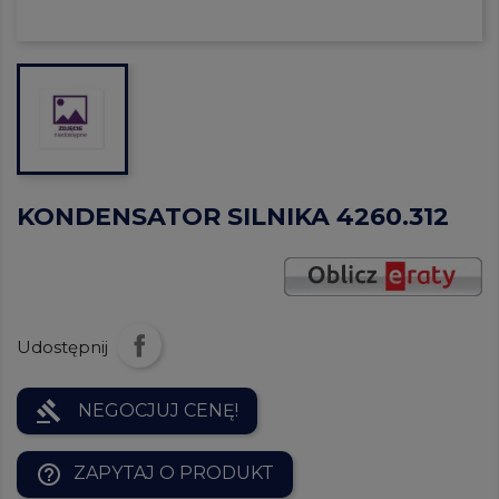
KONDENSATOR SILNIKA 4260.312
Udostępnij
gavel
NEGOCJUJ CENĘ!
help_outline
ZAPYTAJ O PRODUKT