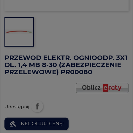
PRZEWOD ELEKTR. OGNIOODP. 3X1
DL. 1,4 MB 8-30 (ZABEZPIECZENIE
PRZELEWOWE) PR00080
Udostępnij
gavel
NEGOCJUJ CENĘ!