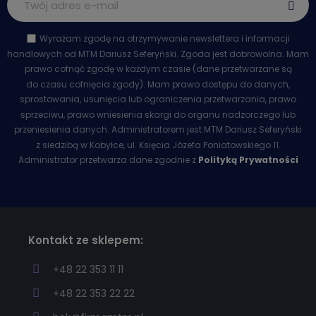
Wyrażam zgodę na otrzymywanie newslettera i informacji
handlowych od MTM Dariusz Seferyński. Zgoda jest dobrowolna. Mam
prawo cofnąć zgodę w każdym czasie (dane przetwarzane są
do czasu cofnięcia zgody). Mam prawo dostępu do danych,
sprostowania, usunięcia lub ograniczenia przetwarzania, prawo
sprzeciwu, prawo wniesienia skargi do organu nadzorczego lub
przeniesienia danych. Administratorem jest MTM Dariusz Seferyński
z siedzibą w Kobyłce, ul. Księcia Józefa Poniatowskiego 11.
Administrator przetwarza dane zgodnie z
Polityką Prywatności
Kontakt ze sklepem:
+48 22 353 11 11
+48 22 353 22 22