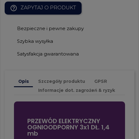
help_outline
ZAPYTAJ O PRODUKT
Bezpieczne i pewne zakupy
Szybka wysyłka
Satysfakcja gwarantowana
Opis
Szczegóły produktu
GPSR
Informacje dot. zagrożeń & ryzyk
PRZEWÓD ELEKTRYCZNY
OGNIOODPORNY 3x1 DŁ. 1,4
mb