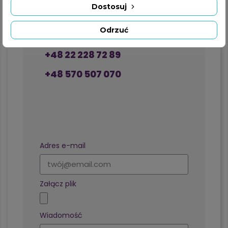
Dostosuj
Odrzuć
+48 22 228 72 89
+48 570 507 070
Formularz kontaktowy
Adres e-mail
Załącz plik
Wiadomość