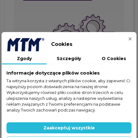
Cookies
Zgody
Szczegóły
O Cookies
Informacje dotyczące plików cookies
Ta witryna korzysta z własnych plików cookie, aby zapewnić Ci
najwyższy poziom doświadczenia na naszej stronie .
Jeżeli nie znalazłeś interesującej
Wykorzystujemy również pliki cookie stron trzecich w celu
Cię części w ofercie online,
ulepszenia naszych usług, analizy a nastepnie wyświetlania
zapraszamy do kontaktu
reklam związanych z Twoimi preferencjami na podstawie
telefonicznego lub za
analizy Twoich zachowań podczas nawigacji.
pośrednictwem formularza
kontaktowego.
Zaakceptuj wszystkie