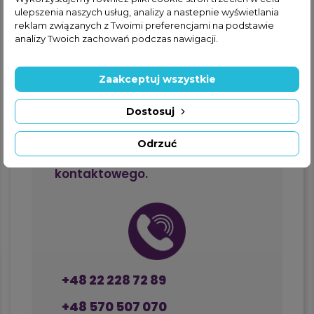
ulepszenia naszych usług, analizy a nastepnie wyświetlania
Formularz kontaktowy
reklam związanych z Twoimi preferencjami na podstawie
analizy Twoich zachowań podczas nawigacji.
Zaakceptuj wszystkie
Jeżeli nie znalazłeś interesującej
Cię części w ofercie online,
Dostosuj
zapraszamy do kontaktu
telefonicznego lub za
Odrzuć
pośrednictwem formularza
kontaktowego.
+48 22 228 72 89
+48 570 507 070