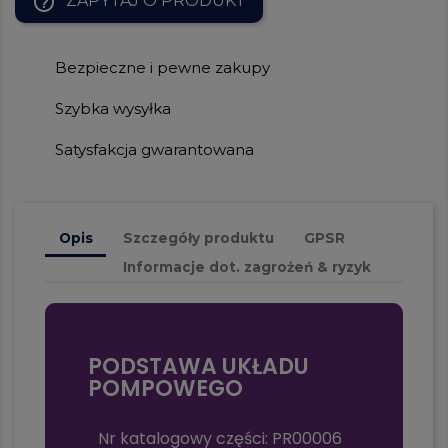
help_outline
ZAPYTAJ O PRODUKT
Bezpieczne i pewne zakupy
Szybka wysyłka
Satysfakcja gwarantowana
Opis
Szczegóły produktu
GPSR
Informacje dot. zagrożeń & ryzyk
PODSTAWA UKŁADU
POMPOWEGO
Nr katalogowy części: PR00006