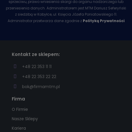
sprzeciwu, prawo wniesienia skargi do organu nadzorczego lub
przeniesienia danych. Administratorem jest MTM Dariusz Seferyński
z siedzibą w Kobyłce, ul. Księcia Józefa Poniatowskiego 11.
Administrator przetwarza dane zgodnie z
Polityką Prywatności
Kontakt ze sklepem:
+48 22 353 11 11
+48 22 353 22 22
bok@firmamtm.pl
Firma
O Firmie
Nasze Sklepy
Kariera