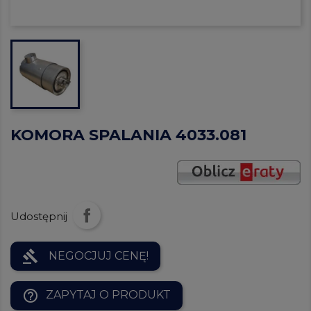
KOMORA SPALANIA 4033.081
Udostępnij
gavel
NEGOCJUJ CENĘ!
help_outline
ZAPYTAJ O PRODUKT