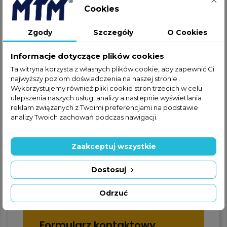
Cookies
Jeżeli nie znalazłeś interesującej
Cię części w ofercie online,
Zgody
Szczegóły
O Cookies
zapraszamy do kontaktu
telefonicznego lub za
Informacje dotyczące plików cookies
pośrednictwem formularza
Ta witryna korzysta z własnych plików cookie, aby zapewnić Ci
kontaktowego.
najwyższy poziom doświadczenia na naszej stronie .
Wykorzystujemy również pliki cookie stron trzecich w celu
ulepszenia naszych usług, analizy a nastepnie wyświetlania
reklam związanych z Twoimi preferencjami na podstawie
analizy Twoich zachowań podczas nawigacji.
Zaakceptuj wszystkie
+48 22 228 72 89
Dostosuj
+48 570 507 070
Odrzuć
Formularz kontaktowy