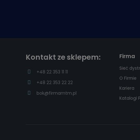
Kontakt ze sklepem:
Firma
Sieć dyst
+48 22 353 11 11
O Firmie
+48 22 353 22 22
Kariera
bok@firmamtm.pl
Katalogi