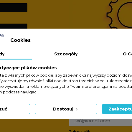
Cookies
dy
Szczegóły
O C
otyczące plików cookies
sta z własnych plików cookie, aby zapewnić Ci najwyższy poziom doś
Wykorzystujemy również pliki cookie stron trzecich w celu ulepszenia 
nie wyświetlania reklam związanych z Twoimi preferencjami na podsta
 podczas nawigacji.
Formularz kontakto
zuć
Dostosuj
Zaakceptu
Adres e-mail
Załącz plik