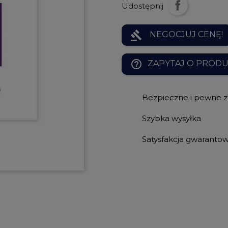
Udostępnij
gavel
NEGOCJUJ CENĘ!
help_outline
ZAPYTAJ O PROD
Bezpieczne i pewne 
Szybka wysyłka
Satysfakcja gwaranto