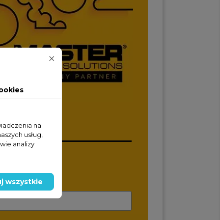
ookies
wiadczenia na
naszych usług,
wie analizy
wy
j wszystkie