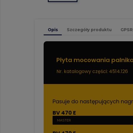
Opis
Szczegóły produktu
GPSR
Płyta mocowania palnik
Nr. katalogowy części: 4514.126
Pasuje do następujących nag
BV 470 E
MASTER