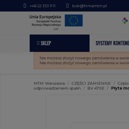
+48 22 353 11 11
bok@firmamtm.pl
ue
SKLEP
SYSTEMY KONTEN
Nie możesz złożyć nowego zamówienia w swoim 
Nie możesz złożyć nowego zamówienia w swoim 
MTM Warszawa
CZĘŚCI ZAMIENNE
Częśc
odprowadzeniem spalin
BV 470E
Płyta m