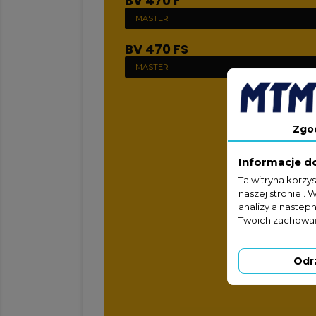
BV 470 F
MASTER
BV 470 FS
MASTER
Zgo
Informacje d
Ta witryna korzy
naszej stronie . 
analizy a nastep
Twoich zachowań
Odr