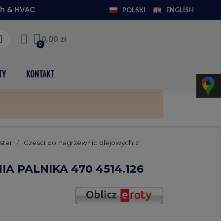
h & HVAC
POLSKI
ENGLISH
0,00 zł
TY
KONTAKT
ster
Czesci do nagrzewnic olejowych z
 PALNIKA 470 4514.126