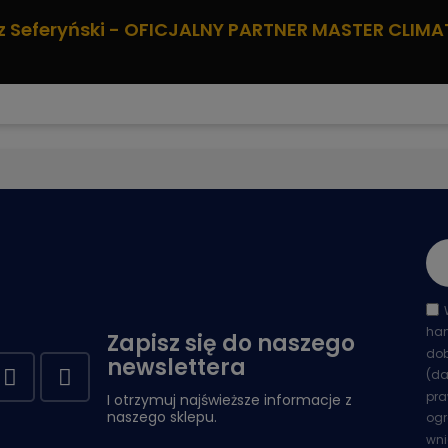
z Seferyński - OFICJALNY PARTNER MASTER CLIMA
han
Zapisz się do naszego
dob
newslettera
(da
pra
I otrzymuj najświeższe informacje z
naszego sklepu.
ogr
wni