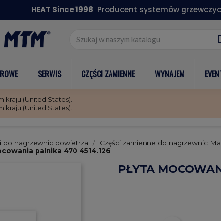
HEAT Since 1998
Producent systemów grzewczyc
EROWE
SERWIS
CZĘŚCI ZAMIENNE
WYNAJEM
EVEN
kraju (United States).
kraju (United States).
i do nagrzewnic powietrza
Części zamienne do nagrzewnic Ma
ocowania palnika 470 4514.126
PŁYTA MOCOWANIA