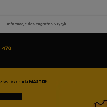
Informacje dot. zagrożeń & ryzyk
a 470
rzewnic marki
MASTER
: