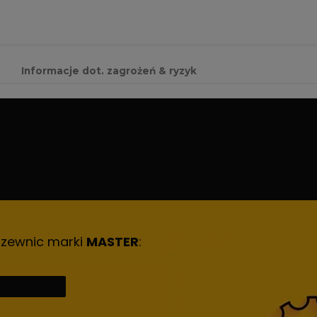
Informacje dot. zagrożeń & ryzyk
rzewnic marki
MASTER
: