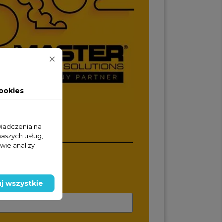
ookies
wiadczenia na
naszych usług,
wie analizy
wy
j wszystkie