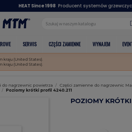
HEAT Since 1998
Producent systemów grzewczyc
EROWE
SERWIS
CZĘŚCI ZAMIENNE
WYNAJEM
EVEN
kraju (United States).
kraju (United States).
i do nagrzewnic powietrza
Części zamienne do nagrzewnic Ma
Poziomy krótki profil 4240.211
POZIOMY KRÓTKI 