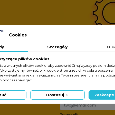
Cookies
dy
Szczegóły
O C
otyczące plików cookies
sta z własnych plików cookie, aby zapewnić Ci najwyższy poziom doś
Wykorzystujemy również pliki cookie stron trzecich w celu ulepszenia 
nie wyświetlania reklam związanych z Twoimi preferencjami na podsta
 podczas nawigacji.
Formularz kontakto
zuć
Dostosuj
Zaakceptu
Adres e-mail
Załącz plik