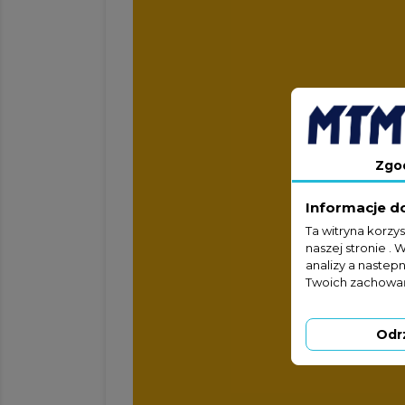
Zgo
Informacje d
Ta witryna korzy
naszej stronie . 
analizy a nastep
Twoich zachowań
Odr