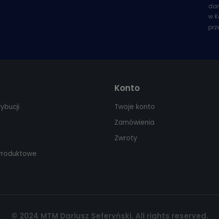
dan
w K
prz
Konto
rybucji
Twoje konto
Zamówienia
Zwroty
 Produktowe
© 2024 MTM Dariusz Seferyński. All rights reserved.