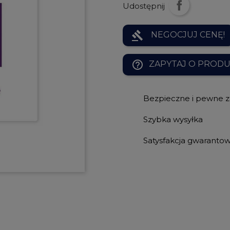
Udostępnij
gavel
NEGOCJUJ CENĘ!
help_outline
ZAPYTAJ O PROD
Bezpieczne i pewne 
Szybka wysyłka
Satysfakcja gwaranto