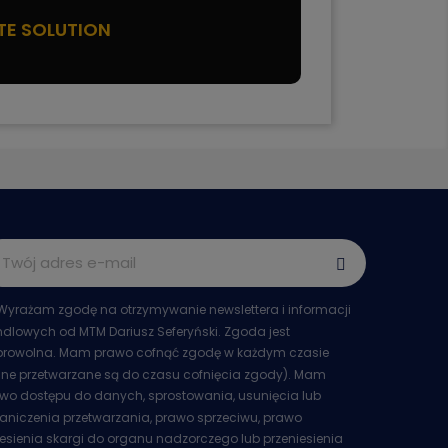
TE SOLUTION
Wyrażam zgodę na otrzymywanie newslettera i informacji
dlowych od MTM Dariusz Seferyński. Zgoda jest
rowolna. Mam prawo cofnąć zgodę w każdym czasie
ne przetwarzane są do czasu cofnięcia zgody). Mam
wo dostępu do danych, sprostowania, usunięcia lub
aniczenia przetwarzania, prawo sprzeciwu, prawo
esienia skargi do organu nadzorczego lub przeniesienia