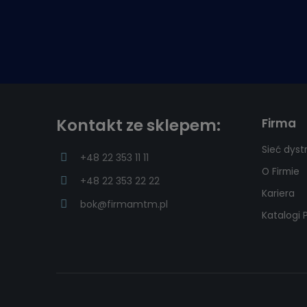
Kontakt ze sklepem:
Firma
Sieć dyst
+48 22 353 11 11
O Firmie
+48 22 353 22 22
Kariera
bok@firmamtm.pl
Katalogi