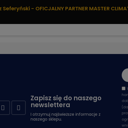
z Seferyński - OFICJALNY PARTNER MASTER CLIMA
han
Zapisz się do naszego
dob
newslettera
(da
pra
I otrzymuj najświeższe informacje z
naszego sklepu.
ogr
wni