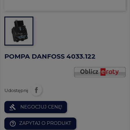
POMPA DANFOSS 4033.122
Udostępnij
gavel
NEGOCJUJ CENĘ!
help_outline
ZAPYTAJ O PRODUKT