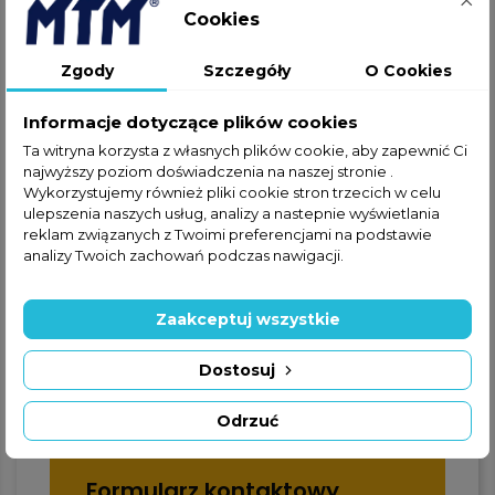
Cookies
Jeżeli nie znalazłeś interesującej
Cię części w ofercie online,
Zgody
Szczegóły
O Cookies
zapraszamy do kontaktu
telefonicznego lub za
Informacje dotyczące plików cookies
pośrednictwem formularza
Ta witryna korzysta z własnych plików cookie, aby zapewnić Ci
kontaktowego.
najwyższy poziom doświadczenia na naszej stronie .
Wykorzystujemy również pliki cookie stron trzecich w celu
ulepszenia naszych usług, analizy a nastepnie wyświetlania
reklam związanych z Twoimi preferencjami na podstawie
analizy Twoich zachowań podczas nawigacji.
Zaakceptuj wszystkie
+48 22 228 72 89
Dostosuj
+48 570 507 070
Odrzuć
Formularz kontaktowy