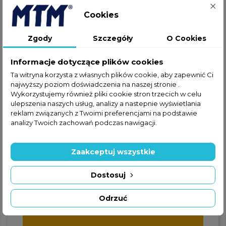
Cookies
Jeżeli nie znalazłeś interesującej
Zgody
Szczegóły
O Cookies
Cię części w ofercie online,
zapraszamy do kontaktu
Informacje dotyczące plików cookies
telefonicznego lub za
Ta witryna korzysta z własnych plików cookie, aby zapewnić Ci
pośrednictwem formularza
najwyższy poziom doświadczenia na naszej stronie .
kontaktowego.
Wykorzystujemy również pliki cookie stron trzecich w celu
ulepszenia naszych usług, analizy a nastepnie wyświetlania
reklam związanych z Twoimi preferencjami na podstawie
analizy Twoich zachowań podczas nawigacji.
Zaakceptuj wszystkie
+48 22 228 72 89
Dostosuj
+48 570 507 070
Odrzuć