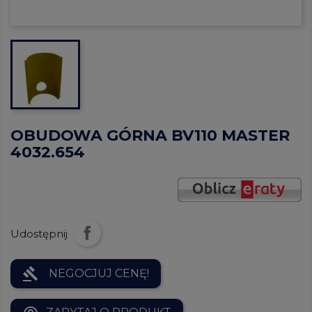
OBUDOWA GÓRNA BV110 MASTER
4032.654
Udostępnij
gavel
NEGOCJUJ CENĘ!