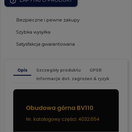
help_outline
ZAPYTAJ O PRODUKT
Bezpieczne i pewne zakupy
Szybka wysyłka
Satysfakcja gwarantowana
Opis
Szczegóły produktu
GPSR
Informacje dot. zagrożeń & ryzyk
Obudowa górna BV110
Nr. katalogowy części: 4032.654