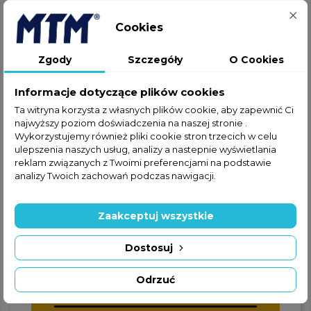
Cookies
Jeżeli nie znalazłeś interesującej
Zgody
Szczegóły
O Cookies
Cię części w ofercie online,
zapraszamy do kontaktu
Informacje dotyczące plików cookies
telefonicznego lub za
Ta witryna korzysta z własnych plików cookie, aby zapewnić Ci
pośrednictwem formularza
najwyższy poziom doświadczenia na naszej stronie .
kontaktowego.
Wykorzystujemy również pliki cookie stron trzecich w celu
ulepszenia naszych usług, analizy a nastepnie wyświetlania
reklam związanych z Twoimi preferencjami na podstawie
analizy Twoich zachowań podczas nawigacji.
Zaakceptuj wszystkie
+48 22 228 72 89
Dostosuj
+48 570 507 070
Odrzuć