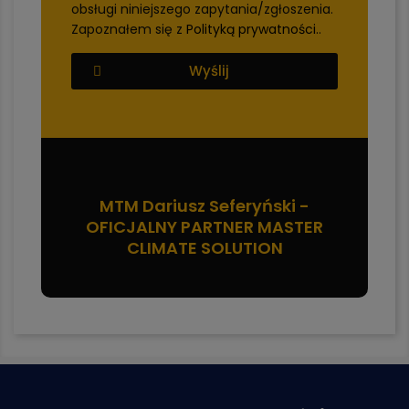
obsługi niniejszego zapytania/zgłoszenia.
Zapoznałem się z
Polityką prywatności.
.
Wyślij
MTM Dariusz Seferyński -
OFICJALNY PARTNER MASTER
CLIMATE SOLUTION