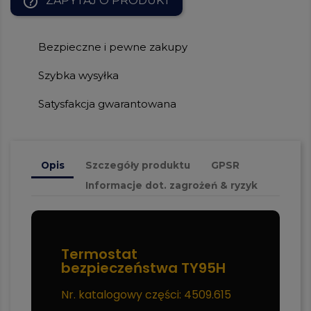
help_outline
ZAPYTAJ O PRODUKT
Bezpieczne i pewne zakupy
Szybka wysyłka
Satysfakcja gwarantowana
Opis
Szczegóły produktu
GPSR
Informacje dot. zagrożeń & ryzyk
Termostat
bezpieczeństwa TY95H
Nr. katalogowy części: 4509.615