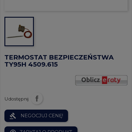
TERMOSTAT BEZPIECZEŃSTWA
TY95H 4509.615
Udostępnij
gavel
NEGOCJUJ CENĘ!