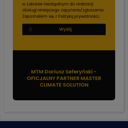
w zakresie niezbędnym do realizacji
obsługi niniejszego zapytania/zgłoszenia.
Zapoznałem się z
Polityką prywatności.
.
Wyślij
MTM Dariusz Seferyński -
OFICJALNY PARTNER MASTER
CLIMATE SOLUTION