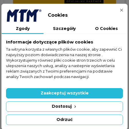
Cookies
Zgody
Szczegóły
O Cookies
Jeżeli nie znalazłeś interesującej
Cię części w ofercie online,
Informacje dotyczące plików cookies
zapraszamy do kontaktu
Ta witryna korzysta z własnych plików cookie, aby zapewnić Ci
telefonicznego lub za
najwyższy poziom doświadczenia na naszej stronie .
pośrednictwem formularza
Wykorzystujemy również pliki cookie stron trzecich w celu
kontaktowego.
ulepszenia naszych usług, analizy a nastepnie wyświetlania
reklam związanych z Twoimi preferencjami na podstawie
analizy Twoich zachowań podczas nawigacji.
Zaakceptuj wszystkie
+48 22 228 72 89
Dostosuj
+48 570 507 070
Odrzuć