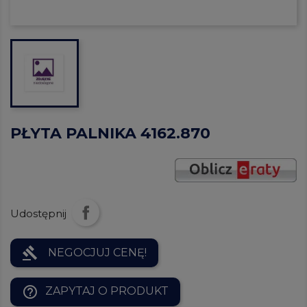
PŁYTA PALNIKA 4162.870
Udostępnij
gavel
NEGOCJUJ CENĘ!
help_outline
ZAPYTAJ O PRODUKT