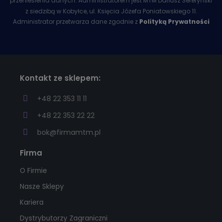
przeniesienia danych. Administratorem jest MTM Dariusz Seferyński
z siedzibą w Kobyłce, ul. Księcia Józefa Poniatowskiego 11.
Administrator przetwarza dane zgodnie z
Polityką Prywatności
Kontakt ze sklepem:
+48 22 353 11 11
+48 22 353 22 22
bok@firmamtm.pl
Firma
O Firmie
Nasze Sklepy
Kariera
Dystrybutorzy Zagraniczni