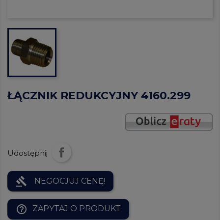
ŁĄCZNIK REDUKCYJNY 4160.299
Udostępnij
gavel
NEGOCJUJ CENĘ!
help_outline
ZAPYTAJ O PRODUKT