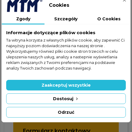
Cookies
Jeżeli nie znalazłeś interesującej
Cię części w ofercie online,
Zgody
Szczegóły
O Cookies
zapraszamy do kontaktu
telefonicznego lub za
Informacje dotyczące plików cookies
pośrednictwem formularza
Ta witryna korzysta z własnych plików cookie, aby zapewnić Ci
kontaktowego.
najwyższy poziom doświadczenia na naszej stronie .
Wykorzystujemy również pliki cookie stron trzecich w celu
ulepszenia naszych usług, analizy a nastepnie wyświetlania
reklam związanych z Twoimi preferencjami na podstawie
analizy Twoich zachowań podczas nawigacji.
Zaakceptuj wszystkie
+48 22 228 72 89
Dostosuj
+48 570 507 070
Odrzuć
Formularz kontaktowy