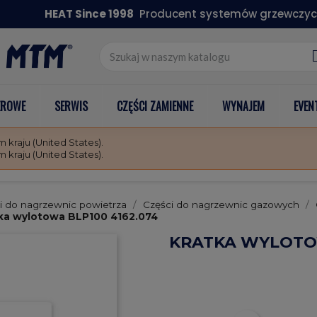
HEAT Since 1998
Producent systemów grzewczyc
EROWE
SERWIS
CZĘŚCI ZAMIENNE
WYNAJEM
EVEN
kraju (United States).
kraju (United States).
i do nagrzewnic powietrza
Części do nagrzewnic gazowych
ka wylotowa BLP100 4162.074
KRATKA WYLOTOW