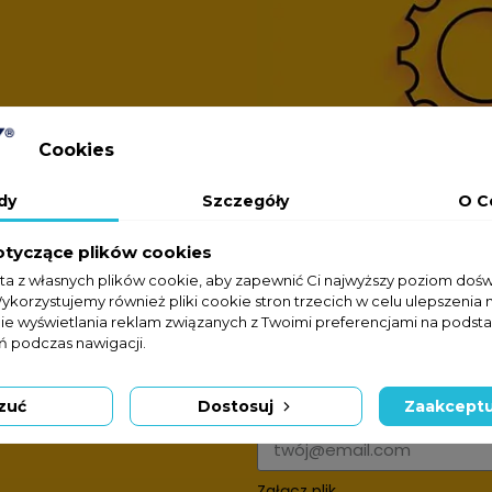
Cookies
dy
Szczegóły
O C
otyczące plików cookies
sta z własnych plików cookie, aby zapewnić Ci najwyższy poziom doś
Wykorzystujemy również pliki cookie stron trzecich w celu ulepszenia 
nie wyświetlania reklam związanych z Twoimi preferencjami na podsta
 podczas nawigacji.
Formularz kontakto
zuć
Dostosuj
Zaakceptu
Adres e-mail
Załącz plik