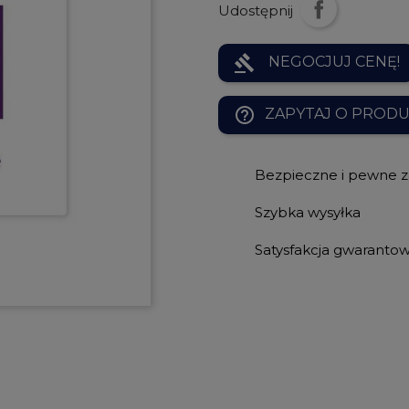
Udostępnij
gavel
NEGOCJUJ CENĘ!
help_outline
ZAPYTAJ O PROD
Bezpieczne i pewne 
Szybka wysyłka
Satysfakcja gwaranto