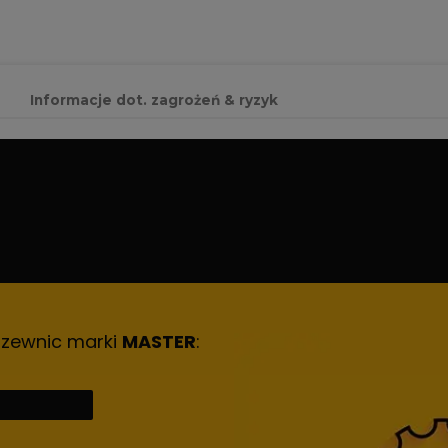
Informacje dot. zagrożeń & ryzyk
rzewnic marki
MASTER
: