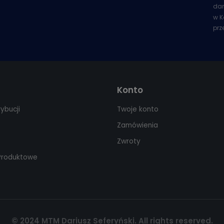
dan
w K
prz
Konto
rybucji
Twoje konto
Zamówienia
Zwroty
 Produktowe
© 2024 MTM Dariusz Seferyński. All rights reserved.