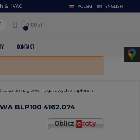
h & HVAC
POLSKI
ENGLISH
0,00 zł
TY
KONTAKT
Czesci do nagrzewnic gazowych z zapłonem
A BLP100 4162.074