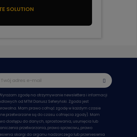
TE SOLUTION
Wyrażam zgodę na otrzymywanie newslettera i informacji
dlowych od MTM Dariusz Seferyński. Zgoda jest
rowolna. Mam prawo cofnąć zgodę w każdym czasie
ne przetwarzane są do czasu cofnięcia zgody). Mam
wo dostępu do danych, sprostowania, usunięcia lub
aniczenia przetwarzania, prawo sprzeciwu, prawo
esienia skargi do organu nadzorczego lub przeniesienia