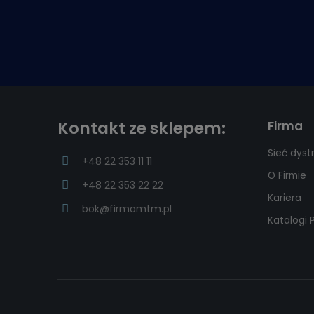
Kontakt ze sklepem:
Firma
Sieć dyst
+48 22 353 11 11
O Firmie
+48 22 353 22 22
Kariera
bok@firmamtm.pl
Katalogi