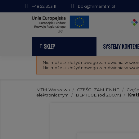
+48 22 353 11 11
bok@firmamtm.pl
ue
SKLEP
SYSTEMY KONTEN
Nie możesz złożyć nowego zamówienia w swoim 
Nie możesz złożyć nowego zamówienia w swoim 
MTM Warszawa
CZĘŚCI ZAMIENNE
Częśc
elektronicznym
BLP 100E (od 2007r.)
Krat