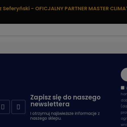
z Seferyński - OFICJALNY PARTNER MASTER CLIMA
han
Zapisz się do naszego
dob
newslettera
(da
pra
I otrzymuj najświeższe informacje z
naszego sklepu.
ogr
wni