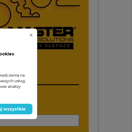
ookies
wiadczenia na
naszych usług,
wie analizy
wy
j wszystkie