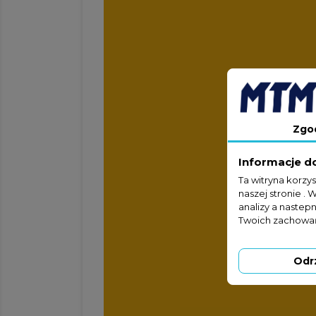
Zgo
Informacje d
Ta witryna korzy
naszej stronie . 
analizy a nastep
Twoich zachowań
Odr