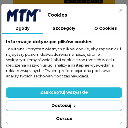
Cookies
Zgody
Szczegóły
O Cookies
Jeżeli nie znalazłeś interesującej
Cię części w ofercie online,
Informacje dotyczące plików cookies
zapraszamy do kontaktu
Ta witryna korzysta z własnych plików cookie, aby zapewnić Ci
telefonicznego lub za
najwyższy poziom doświadczenia na naszej stronie .
pośrednictwem formularza
Wykorzystujemy również pliki cookie stron trzecich w celu
kontaktowego.
ulepszenia naszych usług, analizy a nastepnie wyświetlania
reklam związanych z Twoimi preferencjami na podstawie
analizy Twoich zachowań podczas nawigacji.
Zaakceptuj wszystkie
+48 22 228 72 89
Dostosuj
+48 570 507 070
Odrzuć