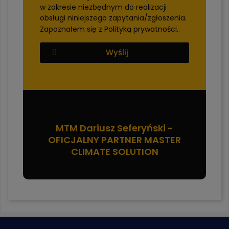
w zakresie niezbędnym do realizacji
obsługi niniejszego zapytania/zgłoszenia.
Zapoznałem się z
Polityką prywatności.
.
Wyślij
MTM Dariusz Seferyński -
OFICJALNY PARTNER MASTER
CLIMATE SOLUTION