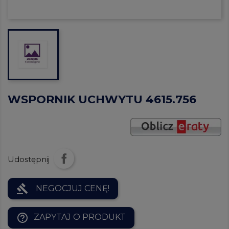
WSPORNIK UCHWYTU 4615.756
Udostępnij
gavel
NEGOCJUJ CENĘ!
help_outline
ZAPYTAJ O PRODUKT