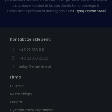
przeniesienia danych. Administratorem jest MTM Dariusz Seferyński
z siedzibą w Kobyłce, ul. Księcia Józefa Poniatowskiego 11.
Administrator przetwarza dane zgodnie z
Polityką Prywatności
Kontakt ze sklepem:
+48 22 353 11 11
+48 22 353 22 22
bok@firmamtm.pl
Firma
O Firmie
Nasze Sklepy
Kariera
Dystrybutorzy Zagraniczni