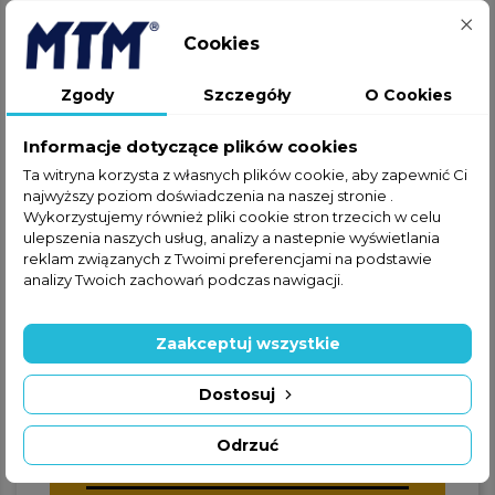
Cookies
Jeżeli nie znalazłeś interesującej
Zgody
Szczegóły
O Cookies
Cię części w ofercie online,
zapraszamy do kontaktu
Informacje dotyczące plików cookies
telefonicznego lub za
Ta witryna korzysta z własnych plików cookie, aby zapewnić Ci
pośrednictwem formularza
najwyższy poziom doświadczenia na naszej stronie .
kontaktowego.
Wykorzystujemy również pliki cookie stron trzecich w celu
ulepszenia naszych usług, analizy a nastepnie wyświetlania
reklam związanych z Twoimi preferencjami na podstawie
analizy Twoich zachowań podczas nawigacji.
Zaakceptuj wszystkie
+48 22 228 72 89
Dostosuj
+48 570 507 070
Odrzuć