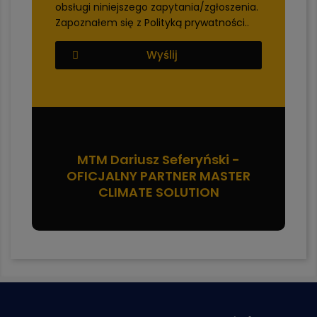
obsługi niniejszego zapytania/zgłoszenia.
Zapoznałem się z
Polityką prywatności.
.
Wyślij
MTM Dariusz Seferyński -
OFICJALNY PARTNER MASTER
CLIMATE SOLUTION