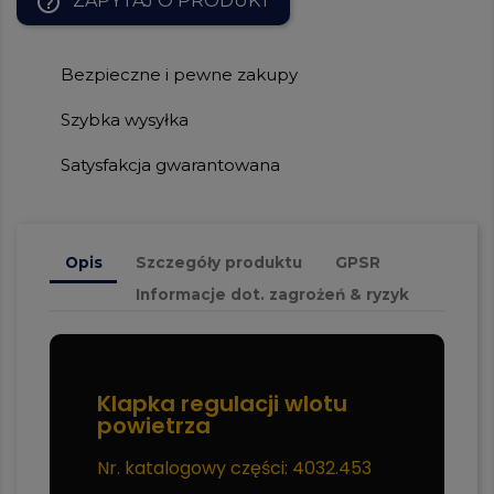
help_outline
ZAPYTAJ O PRODUKT
Bezpieczne i pewne zakupy
Szybka wysyłka
Satysfakcja gwarantowana
Opis
Szczegóły produktu
GPSR
Informacje dot. zagrożeń & ryzyk
Klapka regulacji wlotu
powietrza
Nr. katalogowy części: 4032.453