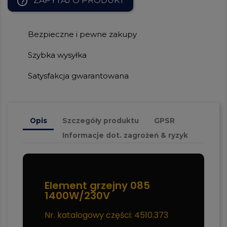
help_outline
ZAPYTAJ O PRODUKT
Bezpieczne i pewne zakupy
Szybka wysyłka
Satysfakcja gwarantowana
Opis
Szczegóły produktu
GPSR
Informacje dot. zagrożeń & ryzyk
Element grzejny 085
1400W/230V
Nr. katalogowy części: 4510.373