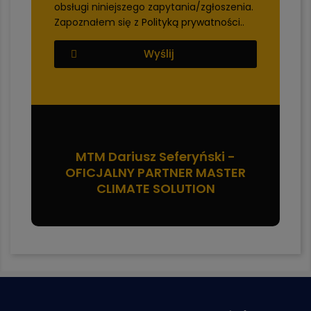
obsługi niniejszego zapytania/zgłoszenia.
Zapoznałem się z
Polityką prywatności.
.
Wyślij
MTM Dariusz Seferyński -
OFICJALNY PARTNER MASTER
CLIMATE SOLUTION