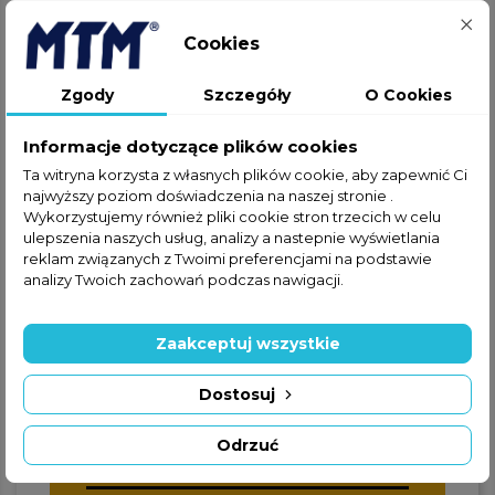
Cookies
Jeżeli nie znalazłeś interesującej
Zgody
Szczegóły
O Cookies
Cię części w ofercie online,
zapraszamy do kontaktu
Informacje dotyczące plików cookies
telefonicznego lub za
Ta witryna korzysta z własnych plików cookie, aby zapewnić Ci
pośrednictwem formularza
najwyższy poziom doświadczenia na naszej stronie .
kontaktowego.
Wykorzystujemy również pliki cookie stron trzecich w celu
ulepszenia naszych usług, analizy a nastepnie wyświetlania
reklam związanych z Twoimi preferencjami na podstawie
analizy Twoich zachowań podczas nawigacji.
Zaakceptuj wszystkie
+48 22 228 72 89
Dostosuj
+48 570 507 070
Odrzuć