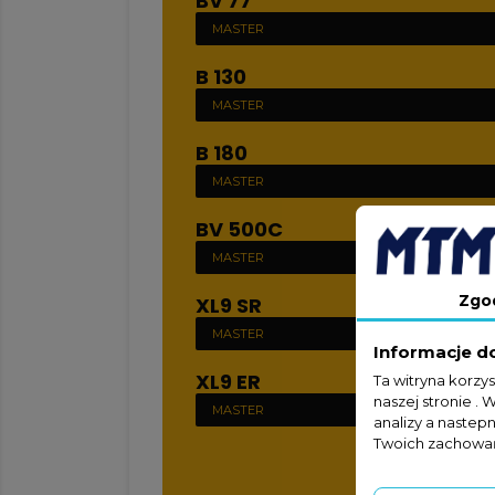
BV 77
MASTER
B 130
MASTER
B 180
MASTER
BV 500C
MASTER
Zgo
XL9 SR
MASTER
Informacje d
XL9 ER
Ta witryna korzy
naszej stronie . 
MASTER
analizy a nastep
Twoich zachowań