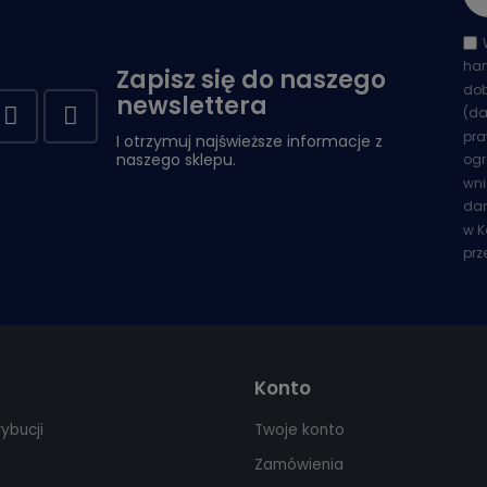
han
Zapisz się do naszego
dob
newslettera
(da
pra
I otrzymuj najświeższe informacje z
naszego sklepu.
ogr
wni
dan
w K
prz
Konto
rybucji
Twoje konto
Zamówienia