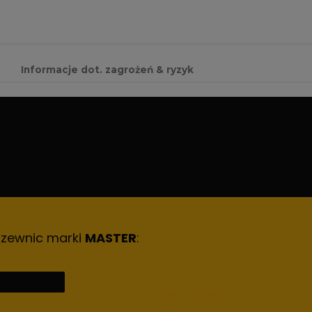
Informacje dot. zagrożeń & ryzyk
rzewnic marki
MASTER
: