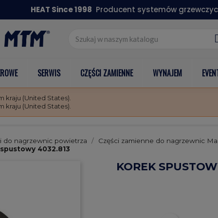
HEAT Since 1998
Producent systemów grzewczyc
EROWE
SERWIS
CZĘŚCI ZAMIENNE
WYNAJEM
EVEN
kraju (United States).
kraju (United States).
i do nagrzewnic powietrza
Części zamienne do nagrzewnic Ma
 spustowy 4032.813
KOREK SPUSTOWY