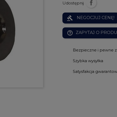
Udostępnij
gavel
NEGOCJUJ CENĘ!
help_outline
ZAPYTAJ O PROD
Bezpieczne i pewne 
Szybka wysyłka
Satysfakcja gwaranto