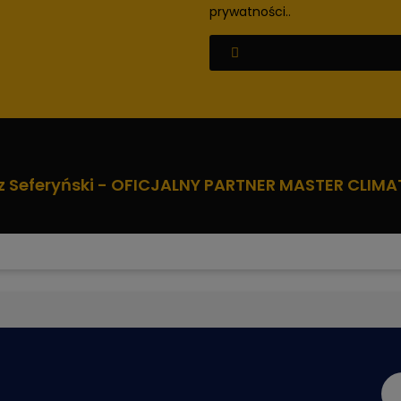
prywatności.
.
z Seferyński - OFICJALNY PARTNER MASTER CLIMA