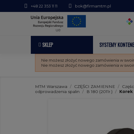
+48 22 353 11 11
bok@firmamtm.pl
ue
SKLEP
SYSTEMY KONTEN
Nie możesz złożyć nowego zamówienia w swoim 
Nie możesz złożyć nowego zamówienia w swoim 
MTM Warszawa
CZĘŚCI ZAMIENNE
Częśc
odprowadzenia spalin
B 180 (2011r.)
Korek