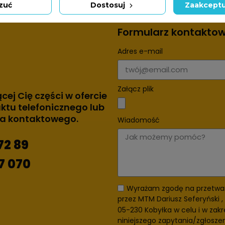
zuć
Dostosuj
Zaakceptu
Formularz kontakto
Adres e-mail
Załącz plik
ącej Cię części w ofercie
ktu telefonicznego lub
za kontaktowego.
Wiadomość
72 89
7 070
Wyrażam zgodę na przetwa
przez MTM Dariusz Seferyński , 
05-230 Kobyłka w celu i w zakr
niniejszego zapytania/zgłosze