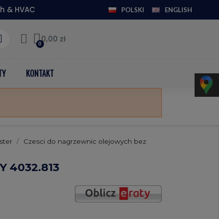
h & HVAC
POLSKI
ENGLISH
0,00 zł
TY
KONTAKT
ster
Czesci do nagrzewnic olejowych bez
 4032.813