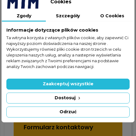
Cookies
Jeżeli nie znalazłeś interesującej
Cię części w ofercie online,
Zgody
Szczegóły
O Cookies
zapraszamy do kontaktu
telefonicznego lub za
Informacje dotyczące plików cookies
pośrednictwem formularza
kontaktowego.
Ta witryna korzysta z własnych plików cookie, aby zapewnić Ci
najwyższy poziom doświadczenia na naszej stronie .
Wykorzystujemy również pliki cookie stron trzecich w celu
ulepszenia naszych usług, analizy a nastepnie wyświetlania
reklam związanych z Twoimi preferencjami na podstawie
analizy Twoich zachowań podczas nawigacji.
+48 22 228 72 89
Zaakceptuj wszystkie
+48 570 507 070
Dostosuj
Odrzuć
Formularz kontaktowy