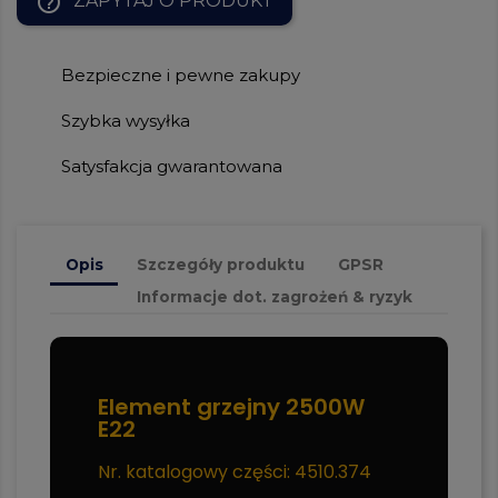
help_outline
ZAPYTAJ O PRODUKT
Bezpieczne i pewne zakupy
Szybka wysyłka
Satysfakcja gwarantowana
Opis
Szczegóły produktu
GPSR
Informacje dot. zagrożeń & ryzyk
Element grzejny 2500W
E22
Nr. katalogowy części: 4510.374