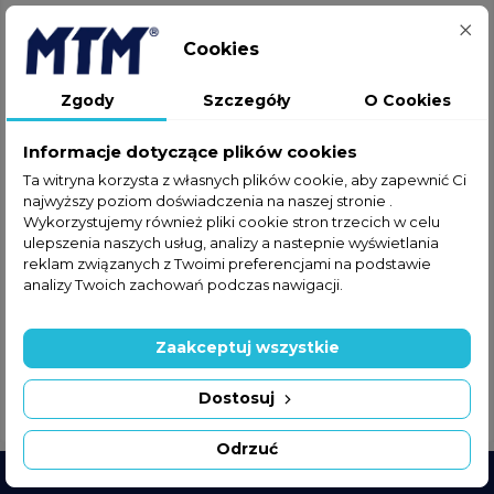
help_outline
ZAPYTAJ O PRODUKT
Cookies
Zgody
Szczegóły
O Cookies
Bezpieczne i pewne zakupy
Szybka wysyłka
Informacje dotyczące plików cookies
Ta witryna korzysta z własnych plików cookie, aby zapewnić Ci
Satysfakcja gwarantowana
najwyższy poziom doświadczenia na naszej stronie .
Wykorzystujemy również pliki cookie stron trzecich w celu
ulepszenia naszych usług, analizy a nastepnie wyświetlania
reklam związanych z Twoimi preferencjami na podstawie
analizy Twoich zachowań podczas nawigacji.
Szczegóły produktu
GPSR
Informacje dot. zagrożeń & ryzyk
Zaakceptuj wszystkie
Indeks
4240.235
Dostosuj
Odrzuć