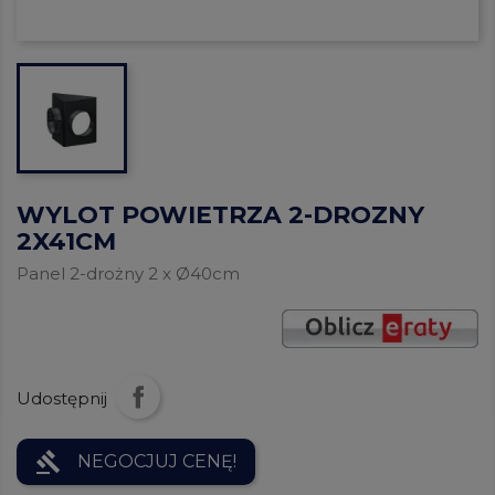
WYLOT POWIETRZA 2-DROZNY
2X41CM
Panel 2-drożny 2 x Ø40cm
Udostępnij
gavel
NEGOCJUJ CENĘ!