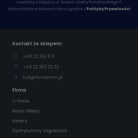
z siedzibą w Kobyłce, ul. Księcia Józefa Poniatowskiego 11.
Administrator przetwarza dane zgodnie z
Polityką Prywatności
Kontakt ze sklepem:
+48 22 353 11 11
+48 22 353 22 22
bok@firmamtm.pl
Firma
O Firmie
Nasze Sklepy
Kariera
Dystrybutorzy Zagraniczni