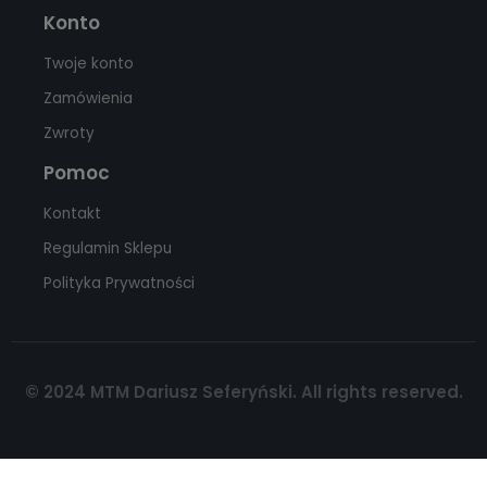
Konto
Twoje konto
Zamówienia
Zwroty
Pomoc
Kontakt
Regulamin Sklepu
Polityka Prywatności
© 2024 MTM Dariusz Seferyński. All rights reserved.