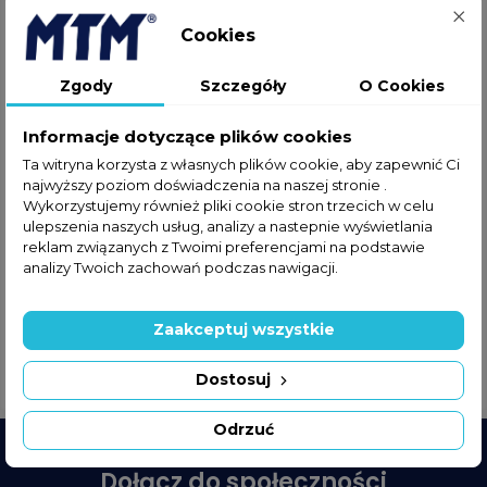
help_outline
ZAPYTAJ O PRODUKT
Cookies
Bezpieczne i pewne zakupy
Zgody
Szczegóły
O Cookies
Szybka wysyłka
Informacje dotyczące plików cookies
Satysfakcja gwarantowana
Ta witryna korzysta z własnych plików cookie, aby zapewnić Ci
najwyższy poziom doświadczenia na naszej stronie .
Wykorzystujemy również pliki cookie stron trzecich w celu
ulepszenia naszych usług, analizy a nastepnie wyświetlania
reklam związanych z Twoimi preferencjami na podstawie
Szczegóły produktu
GPSR
analizy Twoich zachowań podczas nawigacji.
Informacje dot. zagrożeń & ryzyk
Zaakceptuj wszystkie
Indeks
4034.911
Dostosuj
Odrzuć
Dołącz do społeczności