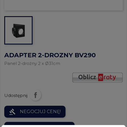
ADAPTER 2-DROZNY BV290
Panel 2-drożny 2 x Ø31cm
Udostępnij
gavel
NEGOCJUJ CENĘ!