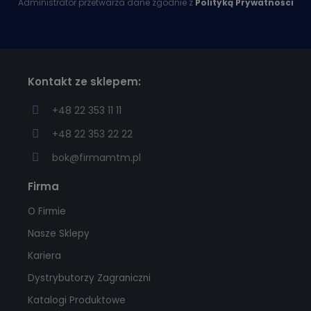
Administrator przetwarza dane zgodnie z
Polityką Prywatności
Kontakt ze sklepem:
+48 22 353 11 11
+48 22 353 22 22
bok@firmamtm.pl
Firma
O Firmie
Nasze Sklepy
Kariera
Dystrybutorzy Zagraniczni
Katalogi Produktowe