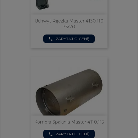
Uchwyt Rączka Master 4130.110
35/70
ZAPYTAJ O CENĘ
phone
Komora Spalania Master 4110.115
ZAPYTAJ O CENĘ
phone