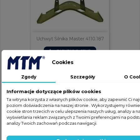
Uchwyt Silnika Master 4110.187
ZAPYTAJ O CENĘ
phone
Cookies
Zgody
Szczegóły
O Coo
Informacje dotyczące plików cookies
Ta witryna korzysta z własnych plików cookie, aby zapewnić Ci na
poziom doświadczenia na naszej stronie . Wykorzystujemy również
cookie stron trzecich w celu ulepszenia naszych usług, analizy a n
wyświetlania reklam związanych z Twoimi preferencjami na pods
analizy Twoich zachowań podczas nawigacji.