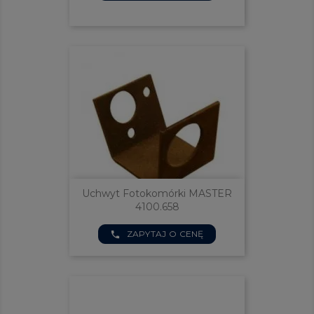
Uchwyt Fotokomórki MASTER
4100.658
ZAPYTAJ O CENĘ
phone