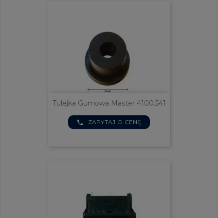
Tulejka Gumowa Master 4100.541
ZAPYTAJ O CENĘ
phone