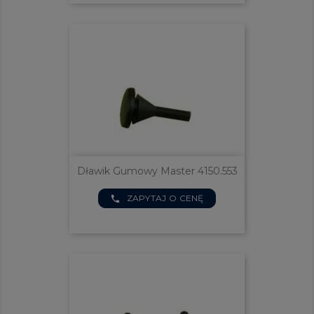
Dławik Gumowy Master 4150.553
ZAPYTAJ O CENĘ
phone