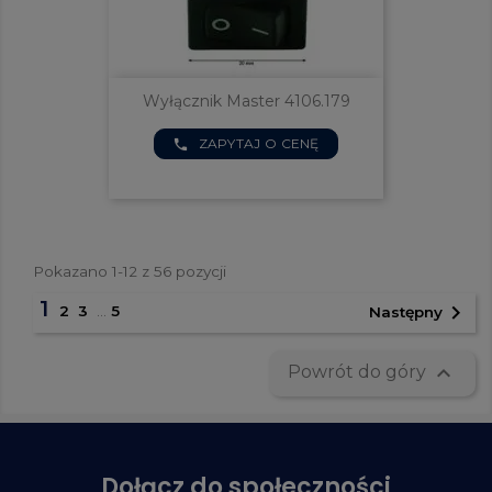
Wyłącznik Master 4106.179
ZAPYTAJ O CENĘ
phone
Pokazano 1-12 z 56 pozycji
1

2
3
…
5
Następny

Powrót do góry
Dołącz do społeczności