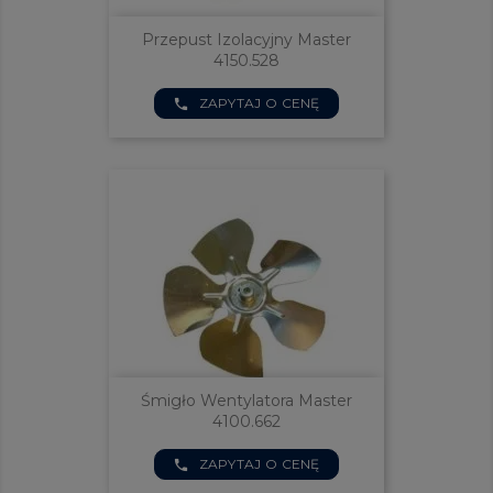
Przepust Izolacyjny Master
4150.528
ZAPYTAJ O CENĘ
phone
Śmigło Wentylatora Master
4100.662
ZAPYTAJ O CENĘ
phone