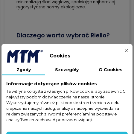
minimalizują ślad węglowy, spełniając najbardziej
rygorystyczne normy ekologiczne.
Dlaczego warto wybrać Riello?
Riello
to synonim jakości, innowacji i
wieloletniego doświadczenia, co czyni markę
Cookies
liderem na rynku urządzeń grzewczych i
przemysłowych. Dzięki ciągłemu rozwojowi
technologicznemu oraz dbałości o szczegóły,
Zgody
Szczegóły
O Cookies
produkty
Riello
są nie tylko efektywne, ale także
niezwykle trwałe i odporne na najtrudniejsze
warunki eksploatacyjne. Wybór produktów
Riello
Informacje dotyczące plików cookies
to inwestycja w przyszłość – nowoczesne
Ta witryna korzysta z własnych plików cookie, aby zapewnić Ci
technologie zapewniają niezawodność, a ich
najwyższy poziom doświadczenia na naszej stronie .
długowieczność pozwala na obniżenie kosztów
eksploatacji i serwisowania. Co więcej,
Riello
Wykorzystujemy również pliki cookie stron trzecich w celu
oferuje kompleksowe wsparcie techniczne i
ulepszenia naszych usług, analizy a nastepnie wyświetlania
serwisowe, gwarantując klientom szybką reakcję
reklam związanych z Twoimi preferencjami na podstawie
na potrzeby oraz fachowe doradztwo na każdym
analizy Twoich zachowań podczas nawigacji.
etapie użytkowania. To połączenie najwyższej
jakości z profesjonalnym podejściem, które
przekłada się na długoterminowe korzyści i pełne