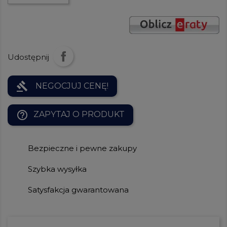
Udostępnij
gavel
NEGOCJUJ CENĘ!
help_outline
ZAPYTAJ O PRODUKT
Bezpieczne i pewne zakupy
Szybka wysyłka
Satysfakcja gwarantowana