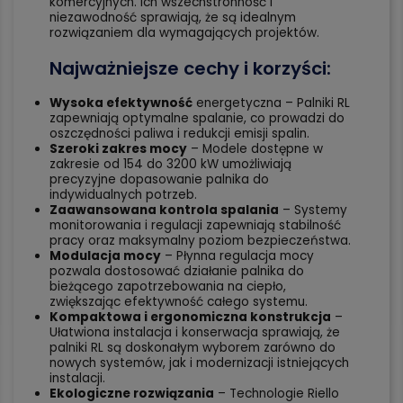
komercyjnych. Ich wszechstronność i
niezawodność sprawiają, że są idealnym
rozwiązaniem dla wymagających projektów.
Najważniejsze cechy i korzyści:
Wysoka efektywność
energetyczna – Palniki RL
zapewniają optymalne spalanie, co prowadzi do
oszczędności paliwa i redukcji emisji spalin.
Szeroki zakres mocy
– Modele dostępne w
zakresie od 154 do 3200 kW umożliwiają
precyzyjne dopasowanie palnika do
indywidualnych potrzeb.
Zaawansowana kontrola spalania
– Systemy
monitorowania i regulacji zapewniają stabilność
pracy oraz maksymalny poziom bezpieczeństwa.
Modulacja mocy
– Płynna regulacja mocy
pozwala dostosować działanie palnika do
bieżącego zapotrzebowania na ciepło,
zwiększając efektywność całego systemu.
Kompaktowa i ergonomiczna konstrukcja
–
Ułatwiona instalacja i konserwacja sprawiają, że
palniki RL są doskonałym wyborem zarówno do
nowych systemów, jak i modernizacji istniejących
instalacji.
Ekologiczne rozwiązania
– Technologie Riello