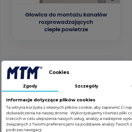
Głowica do montażu kanałów
rozprowadzających
ciepłe powietrze
Cookies
Praktyczne
Zastosowania i
Zgody
Szczegóły
Rozbudowa
Informacje dotyczące plików cookies
Ta witryna korzysta z własnych plików cookie, aby zapewnić Ci n
doświadczenia na naszej stronie . Wykorzystujemy również pliki c
trzecich w celu ulepszenia naszych usług, analizy a nastepnie wyś
związanych z Twoimi preferencjami na podstawie analizy Twoich
Hale i Magazyny
podczas nawigacji.