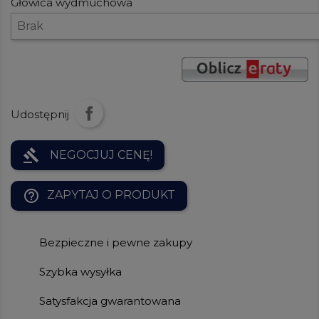
Głowica wydmuchowa
Udostępnij
gavel
NEGOCJUJ CENĘ!
help_outline
ZAPYTAJ O PRODUKT
Bezpieczne i pewne zakupy
Szybka wysyłka
Satysfakcja gwarantowana