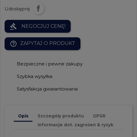
Udostępnij
gavel
NEGOCJUJ CENĘ!
help_outline
ZAPYTAJ O PRODUKT
Bezpieczne i pewne zakupy
Szybka wysyłka
Satysfakcja gwarantowana
Opis
Szczegóły produktu
GPSR
Informacje dot. zagrożeń & ryzyk