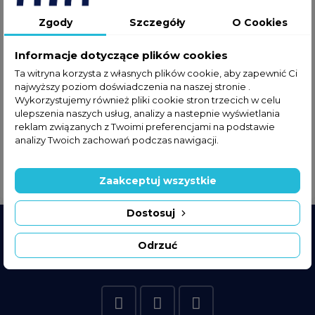
Zgody
Szczegóły
O Cookies
Informacje dotyczące plików cookies
Ta witryna korzysta z własnych plików cookie, aby zapewnić Ci
MTM Dariusz Seferyński
najwyższy poziom doświadczenia na naszej stronie .
177 produktów
zobacz produkty
Wykorzystujemy również pliki cookie stron trzecich w celu
ulepszenia naszych usług, analizy a nastepnie wyświetlania
reklam związanych z Twoimi preferencjami na podstawie
analizy Twoich zachowań podczas nawigacji.
Sonniger
Zaakceptuj wszystkie
3 produktów
zobacz produkty
Dostosuj
Dołącz do społeczności
Odrzuć
Obserwuj nas, bądź w kontakcie i bądź na bieżąco.