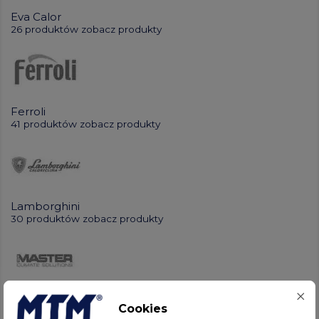
Eva Calor
26 produktów
zobacz produkty
Ferroli
41 produktów
zobacz produkty
Lamborghini
30 produktów
zobacz produkty
MASTER
Cookies
1249 produktów
zobacz produkty