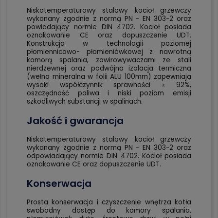
Niskotemperaturowy stalowy kocioł grzewczy
wykonany zgodnie z normą PN - EN 303-2 oraz
powiadający normie DIN 4702. Kocioł posiada
oznakowanie CE oraz dopuszczenie UDT.
Konstrukcja w technologii poziomej
płomiennicowo- płomieniówkowej z nawrotną
komorą spalania, zawirowywaczami ze stali
nierdzewnej oraz podwójna izolacja termiczna
(wełna mineralna w folii ALU 100mm) zapewniają
wysoki współczynnik sprawności ≥ 92%,
oszczędność paliwa i niski poziom emisji
szkodliwych substancji w spalinach.
Jakość i gwarancja
Niskotemperaturowy stalowy kocioł grzewczy
wykonany zgodnie z normą PN - EN 303-2 oraz
odpowiadający normie DIN 4702. Kocioł posiada
oznakowanie CE oraz dopuszczenie UDT.
Konserwacja
Prosta konserwacja i czyszczenie wnętrza kotła
swobodny dostęp do komory spalania,