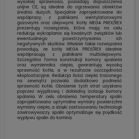
wysokiej sprawności, posiadają dopuszczenia
unijne CE, są idealne do ogrzewania obiektów
średnio dużych. Specjalnie zaprojektowane do
współpracy z palnikami wentylatorowymi
gazowymi oraz olejowymi. Kotły MEGA PREX/REX
prezentują rozwiązania, które mają na celu
redukcję wykraplania się kwaśnych związków lub
ewentualnego powstrzymywania ich
negatywnych skutków. Właśnie takie rozwiązania
powodują, że kotły MEGA PREX/REX idealnie
współpracują z palnikami multiolejowymi.
Szczególna forma konstrukcji komory spalania
oraz wymiennika ciepła, gwarantują wysoką
sprawność kotła, a w rezultacie oszczędności
eksploatacyjne. Redukcja ilości ciepła traconego
na zewnątrz pozwala dodatkowo podnieść
sprawność kotła. Obniżenie tych strat uzyskano
poprzez wyjątkową i dokładną izolację komory
spalania. W celu obniżenia temperatury spalin
zaprojektowano optymalne wymiary powierzchni
wymiany ciepła, a dzięki zastosowaniu technologii
zawirowywaczy spalin optymalizuje się prędkość
wypływu spalin do komina.