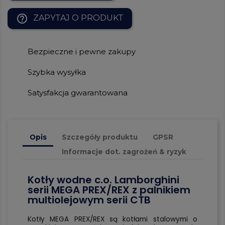
help_outline
ZAPYTAJ O PRODUKT
Bezpieczne i pewne zakupy
Szybka wysyłka
Satysfakcja gwarantowana
Opis
Szczegóły produktu
GPSR
Informacje dot. zagrożeń & ryzyk
Kotły wodne c.o. Lamborghini
serii MEGA PREX/REX z palnikiem
multiolejowym serii CTB
Kotły MEGA PREX/REX są kotłami stalowymi o