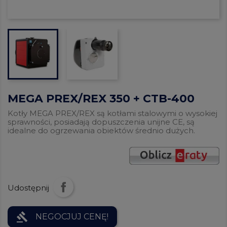
MEGA PREX/REX 350 + CTB-400
Kotły MEGA PREX/REX są kotłami stalowymi o wysokiej
sprawności, posiadają dopuszczenia unijne CE, są
idealne do ogrzewania obiektów średnio dużych.
Udostępnij
gavel
NEGOCJUJ CENĘ!