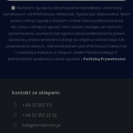
Wyrażam zgodę na otrzymywanie newslettera i informacji
handlowych od MTM Dariusz Seferyński. Zgoda jest dobrowolna. Mam
prawo cofnąć zgodę w każdym czasie (dane przetwarzane są
do czasu cofnięcia zgody). Mam prawo dostępu do danych,
sprostowania, usunięcia lub ograniczenia przetwarzania, prawo
sprzeciwu, prawo wniesienia skargi do organu nadzorczego lub
przeniesienia danych. Administratorem jest MTM Dariusz Seferyński
z siedzibą w Kobyłce, ul. Księcia Józefa Poniatowskiego 11.
Administrator przetwarza dane zgodnie z
Polityką Prywatności
Kontakt ze sklepem:
+48 22 353 11 11
+48 22 353 22 22
bok@firmamtm.pl