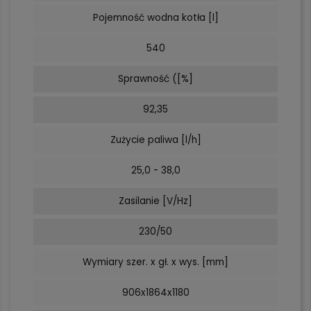
Pojemność wodna kotła [l]
540
Sprawność ([%]
92,35
Zużycie paliwa [l/h]
25,0 - 38,0
Zasilanie [V/Hz]
230/50
Wymiary szer. x gł. x wys. [mm]
906x1864x1180