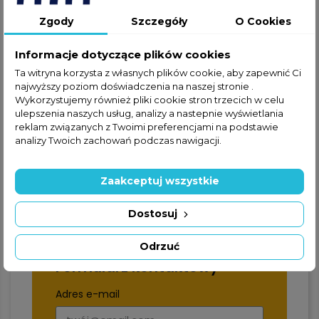
zapraszamy do kontaktu
Zgody
Szczegóły
O Cookies
telefonicznego lub za
pośrednictwem formularza
Informacje dotyczące plików cookies
kontaktowego.
Ta witryna korzysta z własnych plików cookie, aby zapewnić Ci
najwyższy poziom doświadczenia na naszej stronie .
Wykorzystujemy również pliki cookie stron trzecich w celu
ulepszenia naszych usług, analizy a nastepnie wyświetlania
reklam związanych z Twoimi preferencjami na podstawie
analizy Twoich zachowań podczas nawigacji.
+48 22 228 72 89
Zaakceptuj wszystkie
+48 570 507 070
Dostosuj
Odrzuć
Formularz kontaktowy
Adres e-mail