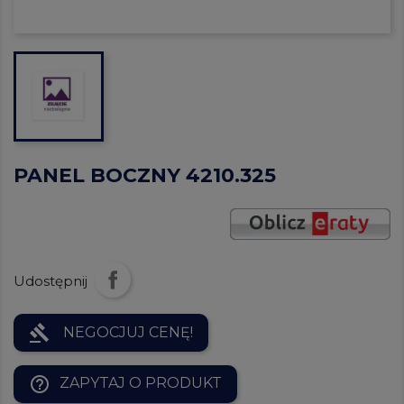
PANEL BOCZNY 4210.325
Udostępnij
gavel
NEGOCJUJ CENĘ!
help_outline
ZAPYTAJ O PRODUKT