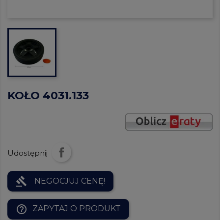
KOŁO 4031.133
Udostępnij
gavel
NEGOCJUJ CENĘ!
help_outline
ZAPYTAJ O PRODUKT