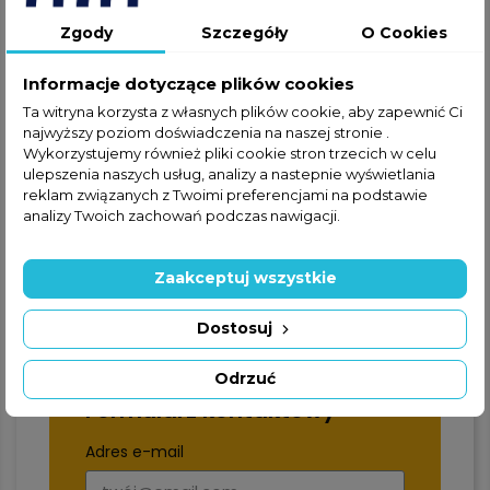
zapraszamy do kontaktu
Zgody
Szczegóły
O Cookies
telefonicznego lub za
pośrednictwem formularza
Informacje dotyczące plików cookies
kontaktowego.
Ta witryna korzysta z własnych plików cookie, aby zapewnić Ci
najwyższy poziom doświadczenia na naszej stronie .
Wykorzystujemy również pliki cookie stron trzecich w celu
ulepszenia naszych usług, analizy a nastepnie wyświetlania
reklam związanych z Twoimi preferencjami na podstawie
analizy Twoich zachowań podczas nawigacji.
+48 22 228 72 89
Zaakceptuj wszystkie
+48 570 507 070
Dostosuj
Odrzuć
Formularz kontaktowy
Adres e-mail