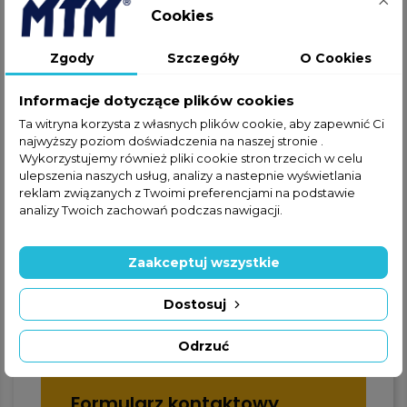
Cookies
Jeżeli nie znalazłeś interesującej
Cię części w ofercie online,
Zgody
Szczegóły
O Cookies
zapraszamy do kontaktu
telefonicznego lub za
Informacje dotyczące plików cookies
pośrednictwem formularza
Ta witryna korzysta z własnych plików cookie, aby zapewnić Ci
kontaktowego.
najwyższy poziom doświadczenia na naszej stronie .
Wykorzystujemy również pliki cookie stron trzecich w celu
ulepszenia naszych usług, analizy a nastepnie wyświetlania
reklam związanych z Twoimi preferencjami na podstawie
analizy Twoich zachowań podczas nawigacji.
Zaakceptuj wszystkie
+48 22 228 72 89
Dostosuj
+48 570 507 070
Odrzuć
Formularz kontaktowy