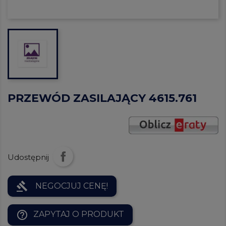
PRZEWÓD ZASILAJĄCY 4615.761
Udostępnij
gavel
NEGOCJUJ CENĘ!
help_outline
ZAPYTAJ O PRODUKT