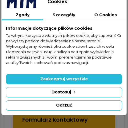
Cookies
Jeżeli nie znalazłeś interesującej
Cię części w ofercie online,
Zgody
Szczegóły
O Cookies
zapraszamy do kontaktu
telefonicznego lub za
Informacje dotyczące plików cookies
pośrednictwem formularza
kontaktowego.
Ta witryna korzysta z własnych plików cookie, aby zapewnić Ci
najwyższy poziom doświadczenia na naszej stronie .
Wykorzystujemy również pliki cookie stron trzecich w celu
ulepszenia naszych usług, analizy a nastepnie wyświetlania
reklam związanych z Twoimi preferencjami na podstawie
analizy Twoich zachowań podczas nawigacji.
+48 22 228 72 89
Zaakceptuj wszystkie
+48 570 507 070
Dostosuj
Odrzuć
Formularz kontaktowy