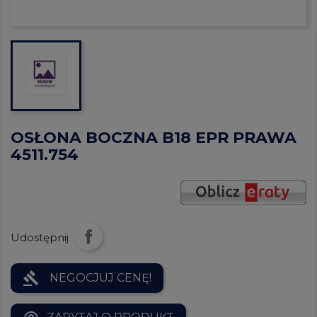
OSŁONA BOCZNA B18 EPR PRAWA
4511.754
Udostępnij
gavel
NEGOCJUJ CENĘ!