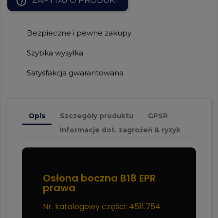
help_outline
ZAPYTAJ O PRODUKT
Bezpieczne i pewne zakupy
Szybka wysyłka
Satysfakcja gwarantowana
Opis
Szczegóły produktu
GPSR
Informacje dot. zagrożeń & ryzyk
Osłona boczna B18 EPR
prawa
Nr. katalogowy części: 4511.754